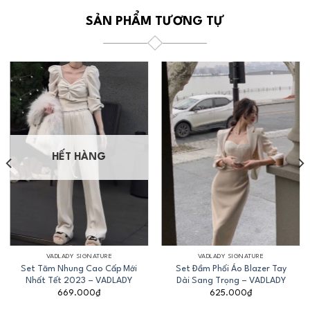
SẢN PHẨM TƯƠNG TỰ
HẾT HÀNG
VADLADY SIGNATURE
VADLADY SIGNATURE
Set Tăm Nhung Cao Cấp Mới
Set Đầm Phối Áo Blazer Tay
Nhất Tết 2023 – VADLADY
Dài Sang Trọng – VADLADY
669.000
₫
625.000
₫