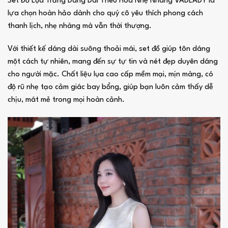
Set Đồ Lụa Trắng Dáng Dài Thêu Hoa Nhẹ Nhàng VADLADY là
lựa chọn hoàn hảo dành cho quý cô yêu thích phong cách
thanh lịch, nhẹ nhàng mà vẫn thời thượng.
Với thiết kế dáng dài suông thoải mái, set đồ giúp tôn dáng
một cách tự nhiên, mang đến sự tự tin và nét đẹp duyên dáng
cho người mặc. Chất liệu lụa cao cấp mềm mại, mịn màng, có
độ rũ nhẹ tạo cảm giác bay bổng, giúp bạn luôn cảm thấy dễ
chịu, mát mẻ trong mọi hoàn cảnh.