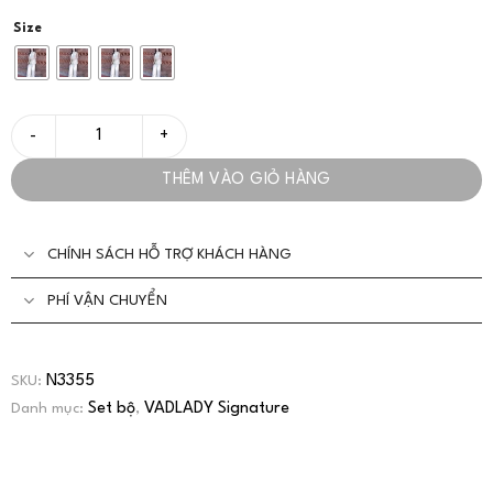
Size
Set Đồ Lụa Trắng Dáng Dài Thêu Hoa Nhẹ Nhàng - VADLADY số 
THÊM VÀO GIỎ HÀNG
CHÍNH SÁCH HỖ TRỢ KHÁCH HÀNG
PHÍ VẬN CHUYỂN
N3355
SKU:
Set bộ
VADLADY Signature
Danh mục:
,