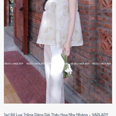
Set Đồ Lụa Trắng Dáng Dài Thêu Hoa Nhẹ Nhàng – VADLADY