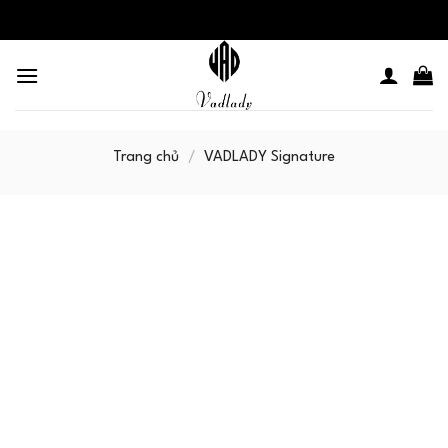
Skip
to
content
Trang chủ
/
VADLADY Signature