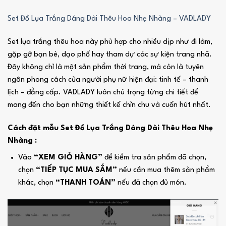
Set Đồ Lụa Trắng Dáng Dài Thêu Hoa Nhẹ Nhàng – VADLADY
Set lụa trắng thêu hoa này phù hợp cho nhiều dịp như đi làm,
gặp gỡ bạn bè, dạo phố hay tham dự các sự kiện trang nhã.
Đây không chỉ là một sản phẩm thời trang, mà còn là tuyên
ngôn phong cách của người phụ nữ hiện đại: tinh tế – thanh
lịch – đẳng cấp. VADLADY luôn chú trọng từng chi tiết để
mang đến cho bạn những thiết kế chỉn chu và cuốn hút nhất.
Cách đặt mẫu Set Đồ Lụa Trắng Dáng Dài Thêu Hoa Nhẹ
Nhàng :
Vào
“XEM GIỎ HÀNG”
để kiểm tra sản phẩm đã chọn,
chọn
“TIẾP TỤC MUA SẮM”
nếu cần mua thêm sản phẩm
khác, chọn
“THANH TOÁN”
nếu đã chọn đủ món.