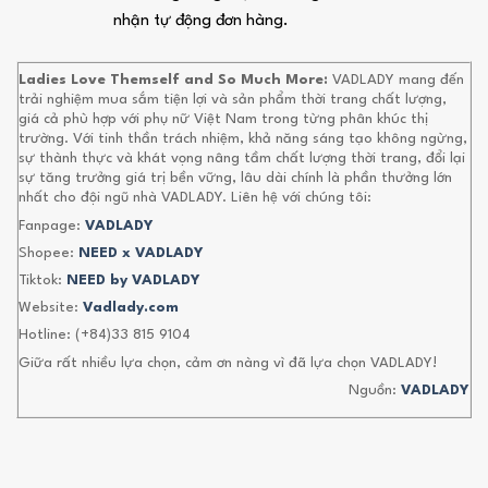
nhận tự động đơn hàng.
Ladies Love Themself and So Much More:
VADLADY mang đến
trải nghiệm mua sắm tiện lợi và sản phẩm thời trang chất lượng,
giá cả phù hợp với phụ nữ Việt Nam trong từng phân khúc thị
trường. Với tinh thần trách nhiệm, khả năng sáng tạo không ngừng,
sự thành thực và khát vọng nâng tầm chất lượng thời trang, đổi lại
sự tăng trưởng giá trị bền vững, lâu dài chính là phần thưởng lớn
nhất cho đội ngũ nhà VADLADY. Liên hệ với chúng tôi:
Fanpage:
VADLADY
Shopee:
NEED x VADLADY
Tiktok:
NEED by VADLADY
Website:
Vadlady.com
Hotline: (+84)33 815 9104
Giữa rất nhiều lựa chọn, cảm ơn nàng vì đã lựa chọn VADLADY!
Nguồn:
VADLADY