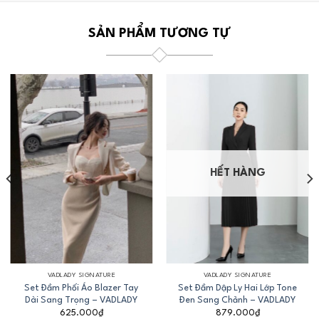
SẢN PHẨM TƯƠNG TỰ
HẾT HÀNG
VADLADY SIGNATURE
VADLADY SIGNATURE
Set Đầm Phối Áo Blazer Tay
Set Đầm Dập Ly Hai Lớp Tone
Dài Sang Trọng – VADLADY
Đen Sang Chảnh – VADLADY
625.000
₫
879.000
₫