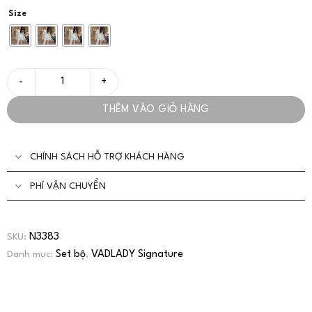
Size
Set Quần Áo Nữ Ren Trễ Vai Thời Trang Sang Trọng - VADLADY 
THÊM VÀO GIỎ HÀNG
CHÍNH SÁCH HỖ TRỢ KHÁCH HÀNG
PHÍ VẬN CHUYỂN
N3383
SKU:
Set bộ
VADLADY Signature
Danh mục:
,