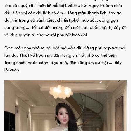
cho các quý cô. Thiết kế nổi bật và thu hút ngay từ ánh nhìn
đầu tiên với các chi tiết: cổ ôm – tông màu thanh lịch, tay áo
dài trẻ trung và sành điệu, chi tiết phối màu sắc, dáng gọn
sang trọng,… tất cả đều mang đến một sản phẩm hội tụ đầy đủ
vẻ đẹp quyến rũ của người phụ nữ hiện đại.
Gam màu nhẹ nhàng nổi bật mà vẫn dịu dàng phù hợp với mọi
làn da. Thiết kế hoàn mỹ đến từng chi tiết nhỏ có thể diện
trong nhiều hoàn cảnh: dạo phố, đến công sở, dự tiệc,… đầy
lôi cuốn.