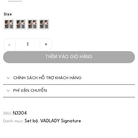
Size
Set Sơ Mi Nữ Phối Váy Dài Thanh Lịch Tối Giản - VADLADY số lư
THÊM VÀO GIỎ HÀNG
CHÍNH SÁCH HỖ TRỢ KHÁCH HÀNG
PHÍ VẬN CHUYỂN
N3304
SKU:
Set bộ
VADLADY Signature
Danh mục:
,