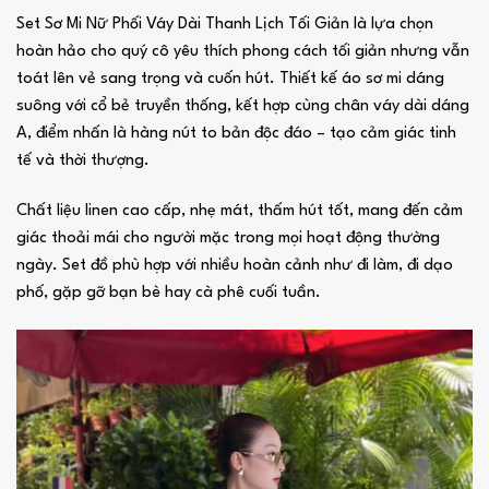
Set Sơ Mi Nữ Phối Váy Dài Thanh Lịch Tối Giản là lựa chọn
hoàn hảo cho quý cô yêu thích phong cách tối giản nhưng vẫn
toát lên vẻ sang trọng và cuốn hút. Thiết kế áo sơ mi dáng
suông với cổ bẻ truyền thống, kết hợp cùng chân váy dài dáng
A, điểm nhấn là hàng nút to bản độc đáo – tạo cảm giác tinh
tế và thời thượng.
Chất liệu linen cao cấp, nhẹ mát, thấm hút tốt, mang đến cảm
giác thoải mái cho người mặc trong mọi hoạt động thường
ngày. Set đồ phù hợp với nhiều hoàn cảnh như đi làm, đi dạo
phố, gặp gỡ bạn bè hay cà phê cuối tuần.