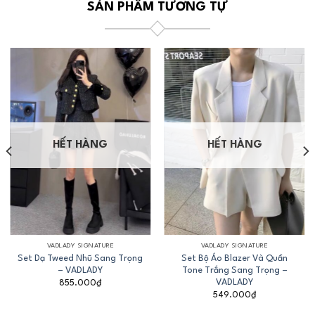
SẢN PHẨM TƯƠNG TỰ
HẾT HÀNG
HẾT HÀNG
VADLADY SIGNATURE
VADLADY SIGNATURE
Set Dạ Tweed Nhũ Sang Trọng
Set Bộ Áo Blazer Và Quần
– VADLADY
Tone Trắng Sang Trọng –
VADLADY
855.000
₫
549.000
₫