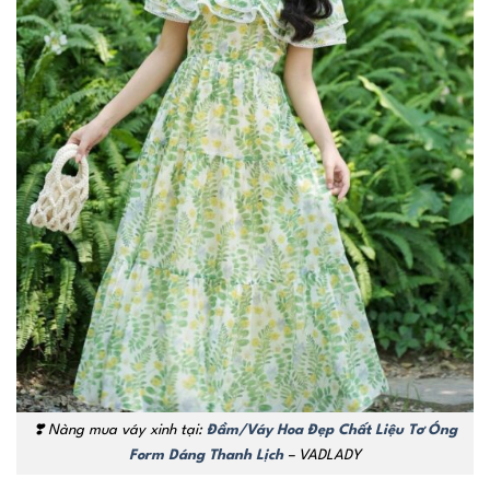
❣️
Nàng mua váy xinh tại:
Đầm/Váy Hoa Đẹp Chất Liệu Tơ Óng
Form Dáng Thanh Lịch
– VADLADY