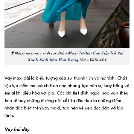
❣️
Nàng mua váy xinh tại:
Đầm Maxi Tơ Hàn Cao Cấp Trễ Vai
Xanh Xinh Xắn Thời Trang Nữ
– VADLADY
Váy maxi dài là biểu tượng của sự thanh lịch và nữ tính. Chất
liệu lụa mềm mại và chiffon nhẹ nhàng tạo nên sự bay bổng và
êm ái khi điều hòa với gió. Các chi tiết đính ngọc, hoa văn thêu
tinh tế hay những đường nét cắt tà độc đáo là những điểm
nhấn đặc biệt trên váy maxi, tạo nên vẻ đẹp độc đáo và lấp
lánh.
Váy hai dây