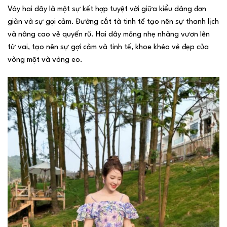
Váy hai dây là một sự kết hợp tuyệt vời giữa kiểu dáng đơn
giản và sự gợi cảm. Đường cắt tà tinh tế tạo nên sự thanh lịch
và nâng cao vẻ quyến rũ. Hai dây mỏng nhẹ nhàng vươn lên
từ vai, tạo nên sự gợi cảm và tinh tế, khoe khéo vẻ đẹp của
vòng một và vòng eo.