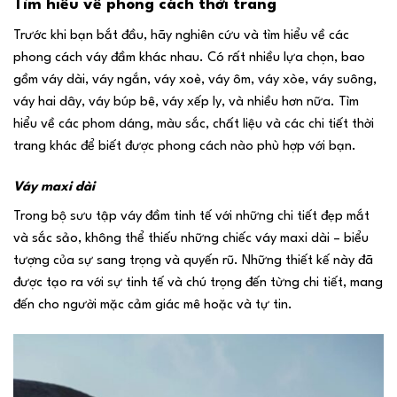
Tìm hiểu về phong cách thời trang
Trước khi bạn bắt đầu, hãy nghiên cứu và tìm hiểu về các
phong cách váy đầm khác nhau. Có rất nhiều lựa chọn, bao
gồm váy dài, váy ngắn, váy xoè, váy ôm, váy xòe, váy suông,
váy hai dây, váy búp bê, váy xếp ly, và nhiều hơn nữa. Tìm
hiểu về các phom dáng, màu sắc, chất liệu và các chi tiết thời
trang khác để biết được phong cách nào phù hợp với bạn.
Váy maxi dài
Trong bộ sưu tập váy đầm tinh tế với những chi tiết đẹp mắt
và sắc sảo, không thể thiếu những chiếc váy maxi dài – biểu
tượng của sự sang trọng và quyến rũ. Những thiết kế này đã
được tạo ra với sự tinh tế và chú trọng đến từng chi tiết, mang
đến cho người mặc cảm giác mê hoặc và tự tin.