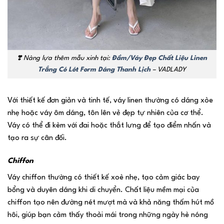
❣️ Nàng lựa thêm mẫu xinh tại:
Đầm/Váy Đẹp Chất Liệu Linen
Trắng Có Lót Form Dáng Thanh Lịch
– VADLADY
Với thiết kế đơn giản và tinh tế, váy linen thường có dáng xòe
nhẹ hoặc váy ôm dáng, tôn lên vẻ đẹp tự nhiên của cơ thể.
Váy có thể đi kèm với đai hoặc thắt lưng để tạo điểm nhấn và
tạo ra sự cân đối.
Chiffon
Váy chiffon thường có thiết kế xoè nhẹ, tạo cảm giác bay
bổng và duyên dáng khi di chuyển. Chất liệu mềm mại của
chiffon tạo nên đường nét mượt mà và khả năng thấm hút mồ
hôi, giúp bạn cảm thấy thoải mái trong những ngày hè nóng