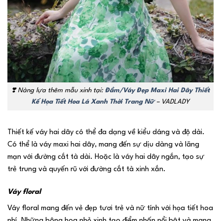
❣️ Nàng lựa thêm mẫu xinh tại:
Đầm/Váy Đẹp Maxi Hai Dây Thiết
Kế Họa Tiết Hoa Lá Xanh Thời Trang Nữ
– VADLADY
Thiết kế váy hai dây có thể đa dạng về kiểu dáng và độ dài.
Có thể là váy maxi hai dây, mang đến sự dịu dàng và lãng
mạn với đường cắt tà dài. Hoặc là váy hai dây ngắn, tạo sự
trẻ trung và quyến rũ với đường cắt tà xinh xắn.
Váy floral
Váy floral mang đến vẻ đẹp tươi trẻ và nữ tính với họa tiết hoa
nhí. Những bông hoa nhỏ xinh tạo điểm nhấn nổi bật và mang