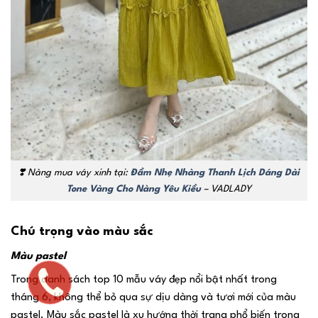
❣️
Nàng mua váy xinh tại:
Đầm Nhẹ Nhàng Thanh Lịch Dáng Dài
Tone Vàng Cho Nàng Yêu Kiều
– VADLADY
Chú trọng vào màu sắc
Màu pastel
Trong danh sách top 10 mẫu váy đẹp nổi bật nhất trong
tháng 6, không thể bỏ qua sự dịu dàng và tươi mới của màu
pastel. Màu sắc pastel là xu hướng thời trang phổ biến trong