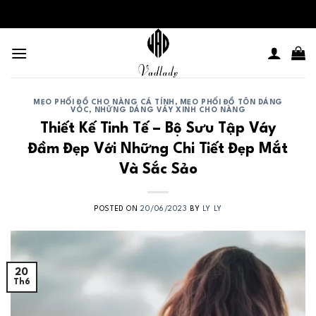
Skip
to
content
MẸO PHỐI ĐỒ CHO NÀNG CÁ TÍNH
,
MẸO PHỐI ĐỒ TÔN DÁNG
VÓC
,
NHỮNG DÁNG VÁY XINH CHO NÀNG
Thiết Kế Tinh Tế – Bộ Sưu Tập Váy
Đầm Đẹp Với Những Chi Tiết Đẹp Mắt
Và Sắc Sảo
POSTED ON
20/06/2023
BY
LY LY
20
Th6