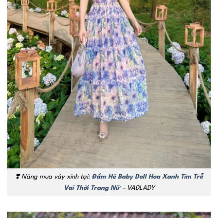
❣️
Nàng mua váy xinh tại:
Đầm Hè Baby Doll Hoa Xanh Tím Trễ
Vai Thời Trang Nữ
– VADLADY