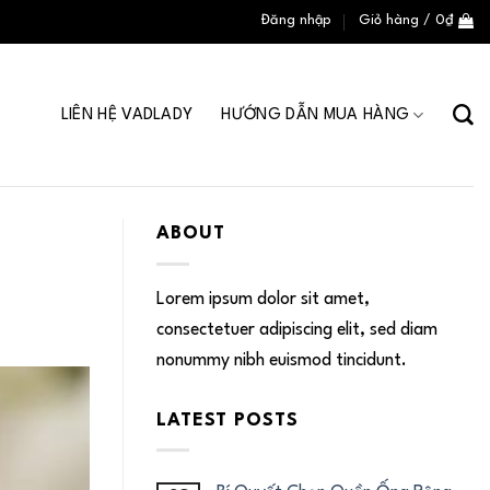
Đăng nhập
Giỏ hàng /
0
₫
LIÊN HỆ VADLADY
HƯỚNG DẪN MUA HÀNG
ABOUT
Lorem ipsum dolor sit amet,
consectetuer adipiscing elit, sed diam
nonummy nibh euismod tincidunt.
LATEST POSTS