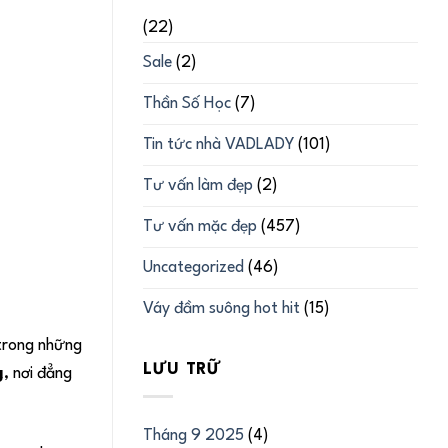
(22)
Sale
(2)
Thần Số Học
(7)
Tin tức nhà VADLADY
(101)
Tư vấn làm đẹp
(2)
Tư vấn mặc đẹp
(457)
Uncategorized
(46)
Váy đầm suông hot hit
(15)
 trong những
LƯU TRỮ
g
, nơi đẳng
Tháng 9 2025
(4)