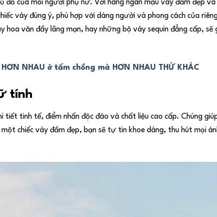
 tủ đồ của mỗi người phụ nữ. Với hàng ngàn mẫu váy đầm đẹp và
hiếc váy đúng ý, phù hợp với dáng người và phong cách của riên
áy hoa văn đầy lãng mạn, hay những bộ váy sequin đẳng cấp, sẽ 
 HƠN NHAU ở tấm chồng mà HƠN NHAU THỨ KHÁC
 tính
iết tinh tế, điểm nhấn độc đáo và chất liệu cao cấp. Chúng giú
ện một chiếc váy đầm đẹp, bạn sẽ tự tin khoe dáng, thu hút mọi án