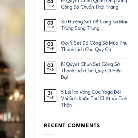
Bí Quyết Chọn Quần Ống Rộng
03
Th9
Công Sở Chuẩn Thời Trang
Xu Hướng Set Đồ Công Sở Màu
03
Th9
Trắng Sang Trọng
Gợi Ý Set Đồ Công Sở Mùa Thu
03
Th9
Thanh Lịch Cho Quý Cô
Bí Quyết Chọn Set Công Sở
03
Th9
Thanh Lịch Cho Quý Cô Hiện
Đại
5 Lợi Ích Vàng Của Yoga Đối
31
Th8
Với Sức Khỏe Thể Chất và Tinh
Thần
RECENT COMMENTS