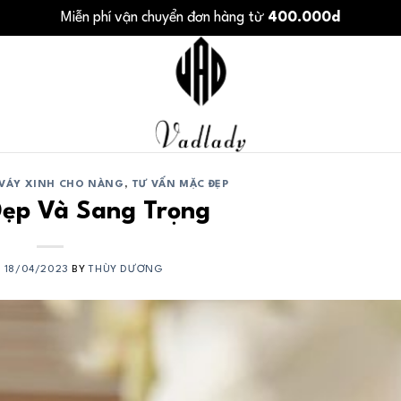
Miễn phí vận chuyển đơn hàng từ
400.000d
VÁY XINH CHO NÀNG
,
TƯ VẤN MẶC ĐẸP
ẹp Và Sang Trọng
N
18/04/2023
BY
THÙY DƯƠNG