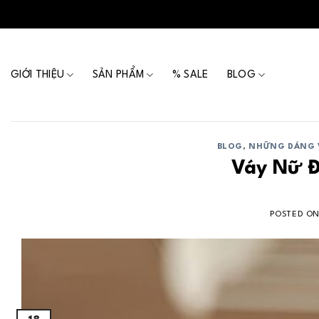
Skip
to
content
GIỚI THIỆU
SẢN PHẨM
% SALE
BLOG
BLOG
,
NHỮNG DÁNG 
Váy Nữ Đ
POSTED O