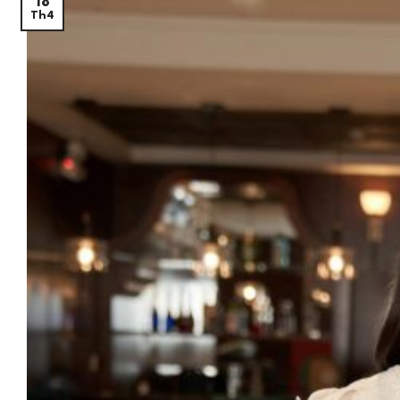
18
Th4