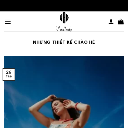
Skip
to
content
NHỮNG THIẾT KẾ CHÀO HÈ
26
Th6