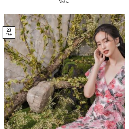
Nhất...
23
Th6