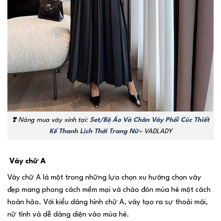
❣️
Nàng mua váy xinh tại:
Set/Bộ Áo Và Chân Váy Phối Cúc Thiết
Kế Thanh Lịch Thời Trang Nữ
– VADLADY
Váy chữ A
Váy chữ A là một trong những lựa chọn xu hướng chọn váy
đẹp mang phong cách mềm mại và chào đón mùa hè một cách
hoàn hảo. Với kiểu dáng hình chữ A, váy tạo ra sự thoải mái,
nữ tính và dễ dàng diện vào mùa hè.