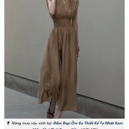
❣️
Nàng mua váy xinh tại:
Đầm Đẹp Ôm Eo Thiết Kế Tơ Nhật Kem