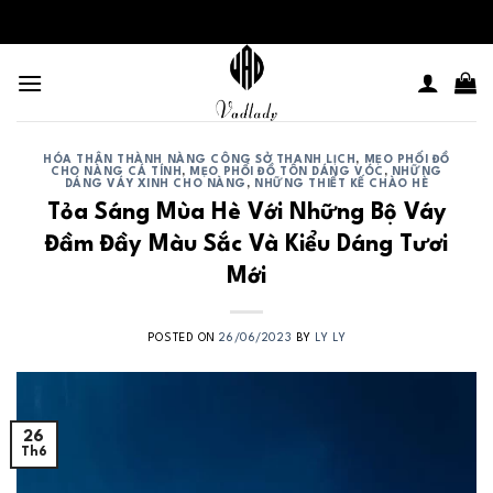
Skip
to
content
HÓA THÂN THÀNH NÀNG CÔNG SỞ THANH LỊCH
,
MẸO PHỐI ĐỒ
CHO NÀNG CÁ TÍNH
,
MẸO PHỐI ĐỒ TÔN DÁNG VÓC
,
NHỮNG
DÁNG VÁY XINH CHO NÀNG
,
NHỮNG THIẾT KẾ CHÀO HÈ
Tỏa Sáng Mùa Hè Với Những Bộ Váy
Đầm Đầy Màu Sắc Và Kiểu Dáng Tươi
Mới
POSTED ON
26/06/2023
BY
LY LY
26
Th6