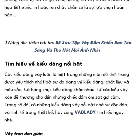
phong cách tự do và gợi cảm, những bộ váy áo kiểu boho với
họa tiết etnic, in hoặc ren chắc chắn sẽ là sự lựa chọn hoàn
hảo…
❗ Nàng đọc thêm bài tại:
Bộ Sưu Tập Váy Đầm Khiến Bạn Tỏa
Sáng Và Thu Hút Mọi Ánh Nhìn
Tìm hiểu về kiểu dáng nổi bật
Các kiểu dáng váy luôn là một trong những món đồ thời trang
được yêu thích nhất bởi sự đa dạng về kiểu dáng, chất liệu và
màu sắc. Có hàng chục kiểu dáng khác nhau, từ các kiểu váy
xòe dễ thương cho đến những chiếc đầm ôm sát gợi cảm.
Trong số đó, có những kiểu dáng váy nổi bật nhờ sự độc đáo
và tinh tế trong thiết kế, hãy cùng
VADLADY
tìm hiểu ngay
nhé.
Váy trơn đơn giản