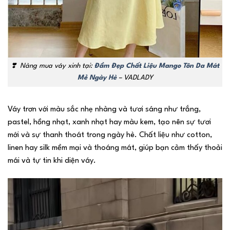
❣️
Nàng mua váy xinh tại:
Đầm Đẹp Chất Liệu Mango Tôn Da Mát
Mẻ Ngày Hè
– VADLADY
Váy trơn với màu sắc nhẹ nhàng và tươi sáng như trắng,
pastel, hồng nhạt, xanh nhạt hay màu kem, tạo nên sự tươi
mới và sự thanh thoát trong ngày hè. Chất liệu như cotton,
linen hay silk mềm mại và thoáng mát, giúp bạn cảm thấy thoải
mái và tự tin khi diện váy.