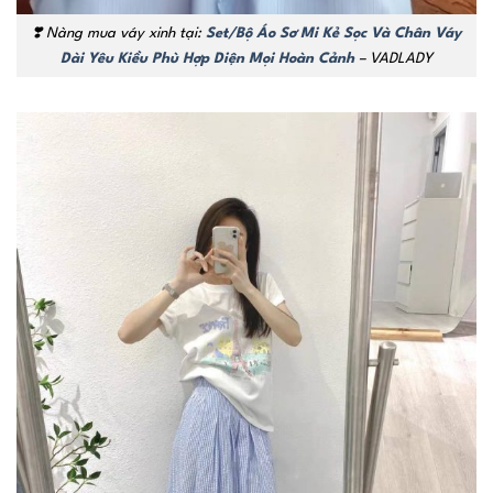
❣️ Nàng mua váy xinh tại:
Set/Bộ Áo Sơ Mi Kẻ Sọc Và Chân Váy
Dài Yêu Kiều Phù Hợp Diện Mọi Hoàn Cảnh
– VADLADY