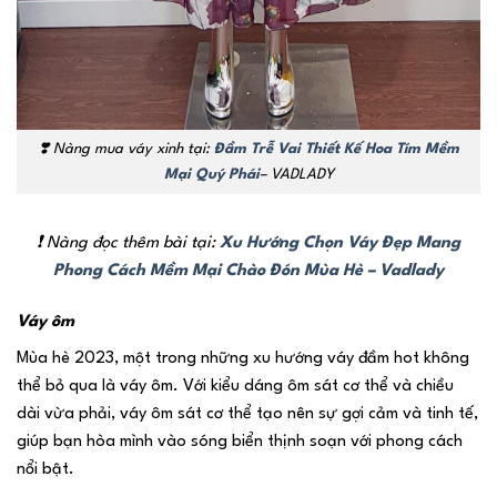
❣️ Nàng mua váy xinh tại:
Đầm Trễ Vai Thiết Kế Hoa Tím Mềm
Mại Quý Phái
– VADLADY
❗ Nàng đọc thêm bài tại:
Xu Hướng Chọn Váy Đẹp Mang
Phong Cách Mềm Mại Chào Đón Mùa Hè – Vadlady
Váy ôm
Mùa hè 2023, một trong những xu hướng váy đầm hot không
thể bỏ qua là váy ôm. Với kiểu dáng ôm sát cơ thể và chiều
dài vừa phải, váy ôm sát cơ thể tạo nên sự gợi cảm và tinh tế,
giúp bạn hòa mình vào sóng biển thịnh soạn với phong cách
nổi bật.