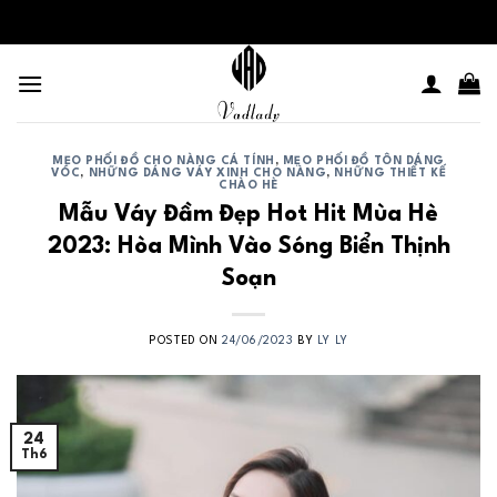
Skip
to
content
MẸO PHỐI ĐỒ CHO NÀNG CÁ TÍNH
,
MẸO PHỐI ĐỒ TÔN DÁNG
VÓC
,
NHỮNG DÁNG VÁY XINH CHO NÀNG
,
NHỮNG THIẾT KẾ
CHÀO HÈ
Mẫu Váy Đầm Đẹp Hot Hit Mùa Hè
2023: Hòa Mình Vào Sóng Biển Thịnh
Soạn
POSTED ON
24/06/2023
BY
LY LY
24
Th6