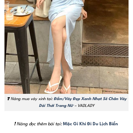
❣️ Nàng mua váy xinh tại:
Đầm/Váy Đẹp Xanh Nhạt Sẻ Chân Váy
Dài Thời Trang Nữ
– VADLADY
❗ Nàng đọc thêm bài tại:
Mặc Gì Khi Đi Du Lịch Biển