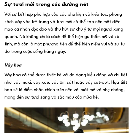
Sự tươi mới trong các đường nét
Với sự kết hợp phù hợp của các phụ kiện và kiểu tóc, phong
cách váy vóc trẻ trung và tươi mới có thể tạo nên một diện
mạo cá nhân độc đáo và thu hút sự chú ý từ mọi người xung
quanh. Nó không chỉ là cách để thể hiện gu thẩm mỹ và cá
tính, mà còn là một phương tiện để thể hiện niềm vui và sự tự
do trong cuộc sống hàng ngày.
Váy hoa
Váy hoa có thể được thiết kế với đa dạng kiểu dáng và chi tiết
như váy maxi, váy xòe, váy ôm sát hoặc váy cut-out. Họa tiết
hoa sẽ là điểm nhấn chính trên nền vải mát mẻ và nhẹ nhàng,
mang đến sự tươi sáng và sắc màu của mùa hè.