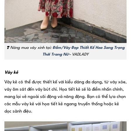
❣️ Nàng mua váy xinh tại:
Đầm/Váy Đẹp Thiết Kế Hoa Sang Trọng
Thời Trang Nữ
– VADLADY
Váy kẻ
Váy kẻ có thể được thiết kế với kiểu dáng đa dạng, từ váy xòe,
váy ôm sát đến váy bút chì. Họa tiết kẻ sẽ là điểm nhấn chính,
mang lại vẻ ngoài sôi động và năng động. Bạn có thể lựa chọn
các mẫu váy kẻ với họa tiết kẻ ngang truyền thống hoặc kẻ
dọc sành điệu.