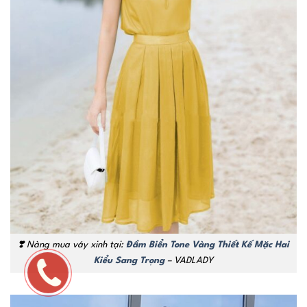
❣️ Nàng mua váy xinh tại:
Đầm Biển Tone Vàng Thiết Kế Mặc Hai
Kiểu Sang Trọng
– VADLADY