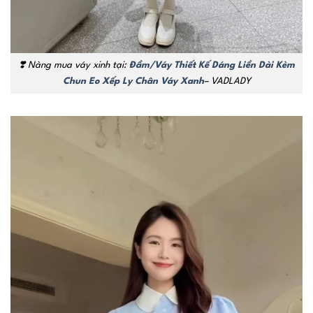
❣️ Nàng mua váy xinh tại:
Đầm/Váy Thiết Kế Dáng Liền Dài Kèm
Chun Eo Xếp Ly Chân Váy Xanh
– VADLADY