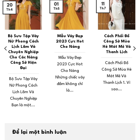
11
01
20
Th7
Th5
Th4
Bộ Sưu Tập Váy
Mẫu Váy Đẹp
Cách Phối Đồ
Nữ Phong Cách
2023 Cực Hot
Công Sở Mùa
Lịch Lãm Và
Cho Nàng
Hè Mát Mẻ Và
Chuyên Nghiệp
Thanh Lịch
Cho Các Nàng
Mẫu Váy Đẹp
Công Sở Hiện
Cách Phối Đồ
2023 Cực Hot
Đại
Công Sở Mùa Hè
Cho Nàng
Mát Mẻ Và
Những chiếc váy
Bộ Sưu Tập Váy
Thanh Lịch 1. Vì
đầm không chỉ
Nữ Phong Cách
sao...
là...
Lịch Lãm Và
Chuyên Nghiệp
Bạn là một...
Để lại một bình luận