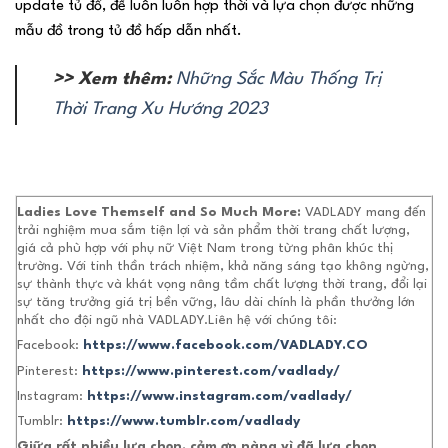
update tủ đồ, để luôn luôn hợp thời và lựa chọn được những
mẫu đồ trong tủ đồ hấp dẫn nhất.
>> Xem thêm:
Những Sắc Màu Thống Trị
Thời Trang Xu Hướng 2023
Ladies Love Themself and So Much More:
VADLADY mang đến
trải nghiệm mua sắm tiện lợi và sản phẩm thời trang chất lượng,
giá cả phù hợp với phụ nữ Việt Nam trong từng phân khúc thị
trường. Với tinh thần trách nhiệm, khả năng sáng tạo không ngừng,
sự thành thực và khát vọng nâng tầm chất lượng thời trang, đổi lại
sự tăng trưởng giá trị bền vững, lâu dài chính là phần thưởng lớn
nhất cho đội ngũ nhà VADLADY.Liên hệ với chúng tôi:
Facebook:
https://www.facebook.com/VADLADY.CO
Pinterest:
https://www.pinterest.com/vadlady/
Instagram:
https://www.instagram.com/vadlady/
Tumblr:
https://www.tumblr.com/vadlady
Giữa rất nhiều lựa chọn, cảm ơn nàng vì đã lựa chọn