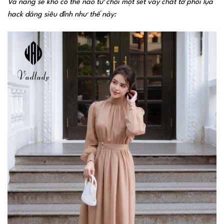
Và nàng sẽ khó có thể nào từ chối một set váy chất tơ phối lụa
hack dáng siêu đỉnh như thế này: