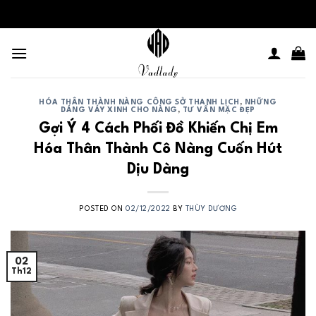
Skip
to
content
HÓA THÂN THÀNH NÀNG CÔNG SỞ THANH LỊCH
,
NHỮNG
DÁNG VÁY XINH CHO NÀNG
,
TƯ VẤN MẶC ĐẸP
Gợi Ý 4 Cách Phối Đồ Khiến Chị Em
Hóa Thân Thành Cô Nàng Cuốn Hút
Dịu Dàng
POSTED ON
02/12/2022
BY
THÙY DƯƠNG
02
Th12