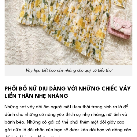
Váy họa tiết hoa nhẹ nhàng cho quý cô tiểu thư
PHỐI ĐỒ NỮ DỊU DÀNG VỚI NHỮNG CHIẾC VÁY
LIỀN THÂN NHẸ NHÀNG
Những set váy dài ôm người một item thời trang sinh ra là để
dành cho những cô nàng yêu thích sự nhẹ nhàng, nữ tính và
bánh bèo. Những cô gái có thể phối thêm một đôi giày cao
gót nữa là đôi chân của bạn sẽ được kéo dài hơn và dáng cân