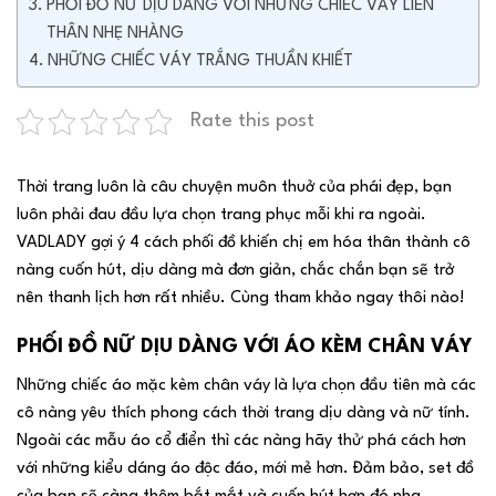
PHỐI ĐỒ NỮ DỊU DÀNG VỚI NHỮNG CHIẾC VÁY LIỀN
THÂN NHẸ NHÀNG
NHỮNG CHIẾC VÁY TRẮNG THUẦN KHIẾT
Rate this post
Thời trang luôn là câu chuyện muôn thuở của phái đẹp, bạn
luôn phải đau đầu lựa chọn trang phục mỗi khi ra ngoài.
VADLADY gợi ý 4 cách phối đồ khiến chị em hóa thân thành cô
nàng cuốn hút, dịu dàng mà đơn giản, chắc chắn bạn sẽ trở
nên thanh lịch hơn rất nhiều. Cùng tham khảo ngay thôi nào!
PHỐI ĐỒ NỮ DỊU DÀNG VỚI ÁO KÈM CHÂN VÁY
Những chiếc áo mặc kèm chân váy là lựa chọn đầu tiên mà các
cô nàng yêu thích phong cách thời trang dịu dàng và nữ tính.
Ngoài các mẫu áo cổ điển thì các nàng hãy thử phá cách hơn
với những kiểu dáng áo độc đáo, mới mẻ hơn. Đảm bảo, set đồ