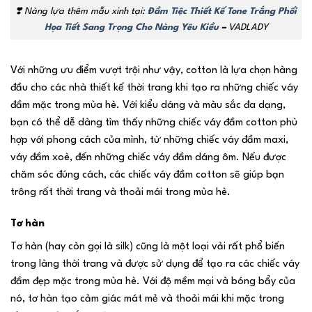
❣️ Nàng lựa thêm mẫu xinh tại:
Đầm Tiệc Thiết Kế Tone Trắng Phối
Họa Tiết Sang Trọng Cho Nàng Yêu Kiều
–
VADLADY
Với những ưu điểm vượt trội như vậy, cotton là lựa chọn hàng
đầu cho các nhà thiết kế thời trang khi tạo ra những chiếc váy
đầm mặc trong mùa hè. Với kiểu dáng và màu sắc đa dạng,
bạn có thể dễ dàng tìm thấy những chiếc váy đầm cotton phù
hợp với phong cách của mình, từ những chiếc váy đầm maxi,
váy đầm xoè, đến những chiếc váy đầm dáng ôm. Nếu được
chăm sóc đúng cách, các chiếc váy đầm cotton sẽ giúp bạn
trông rất thời trang và thoải mái trong mùa hè.
Tơ hàn
Tơ hàn (hay còn gọi là silk) cũng là một loại vải rất phổ biến
trong làng thời trang và được sử dụng để tạo ra các chiếc váy
đầm đẹp mặc trong mùa hè. Với độ mềm mại và bóng bẩy của
nó, tơ hàn tạo cảm giác mát mẻ và thoải mái khi mặc trong