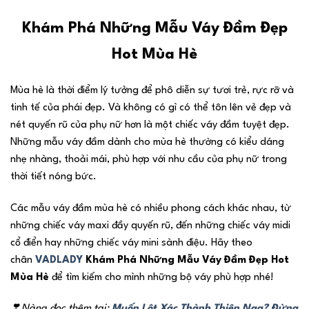
Khám Phá Những Mẫu Váy Đầm Đẹp
Hot Mùa Hè
Mùa hè là thời điểm lý tưởng để phô diễn sự tươi trẻ, rực rỡ và
tinh tế của phái đẹp. Và không có gì có thể tôn lên vẻ đẹp và
nét quyến rũ của phụ nữ hơn là một chiếc váy đầm tuyệt đẹp.
Những mẫu váy đầm dành cho mùa hè thường có kiểu dáng
nhẹ nhàng, thoải mái, phù hợp với nhu cầu của phụ nữ trong
thời tiết nóng bức.
Các mẫu váy đầm mùa hè có nhiều phong cách khác nhau, từ
những chiếc váy maxi đầy quyến rũ, đến những chiếc váy midi
cổ điển hay những chiếc váy mini sành điệu. Hãy theo
chân
VADLADY
Khám Phá Những Mẫu Váy Đầm Đẹp Hot
Mùa Hè
để tìm kiếm cho mình những bộ váy phù hợp nhé!
❣️
Nàng đọc thêm tại:
Muốn Lột Xác Thành Thiên Nga? Đừng