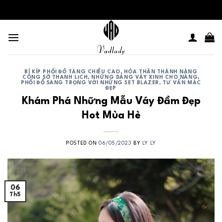
Skip
to
content
BÍ KÍP PHỐI ĐỒ TĂNG CHIỀU CAO
,
HÓA THÂN THÀNH NÀNG
CÔNG SỞ THANH LỊCH
,
NHỮNG DÁNG VÁY XINH CHO NÀNG
,
PHỐI ĐỒ SANG TRỌNG VỚI NHỮNG SET BLAZER
,
TƯ VẤN MẶC
ĐẸP
Khám Phá Những Mẫu Váy Đầm Đẹp
Hot Mùa Hè
POSTED ON
06/05/2023
BY
LY LY
06
Th5