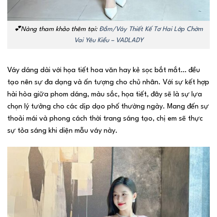
💕Nàng tham khảo thêm tại:
Đầm/Váy Thiết Kế Tơ Hai Lớp Chờm
Vai Yêu Kiều – VADLADY
Váy dáng dài với họa tiết hoa văn hay kẻ sọc bắt mắt… đều
tạo nên sự đa dạng và ấn tượng cho chủ nhân. Với sự kết hợp
hài hòa giữa phom dáng, màu sắc, họa tiết, đây sẽ là sự lựa
chọn lý tưởng cho các dịp dạo phố thường ngày. Mang đến sự
thoải mái và phong cách thời trang sáng tạo, chị em sẽ thực
sự tỏa sáng khi diện mẫu váy này.