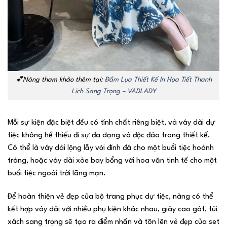
💕Nàng tham khảo thêm tại:
Đầm Lụa Thiết Kế In Họa Tiết Thanh
Lịch Sang Trọng – VADLADY
Mỗi sự kiện đặc biệt đều có tính chất riêng biệt, và váy dài dự
tiệc không hề thiếu đi sự đa dạng và độc đáo trong thiết kế.
Có thể là váy dài lộng lẫy với đính đá cho một buổi tiệc hoành
tráng, hoặc váy dài xòe bay bổng với hoa văn tinh tế cho một
buổi tiệc ngoài trời lãng mạn.
Để hoàn thiện vẻ đẹp của bộ trang phục dự tiệc, nàng có thể
kết hợp váy dài với nhiều phụ kiện khác nhau, giày cao gót, túi
xách sang trọng sẽ tạo ra điểm nhấn và tôn lên vẻ đẹp của set