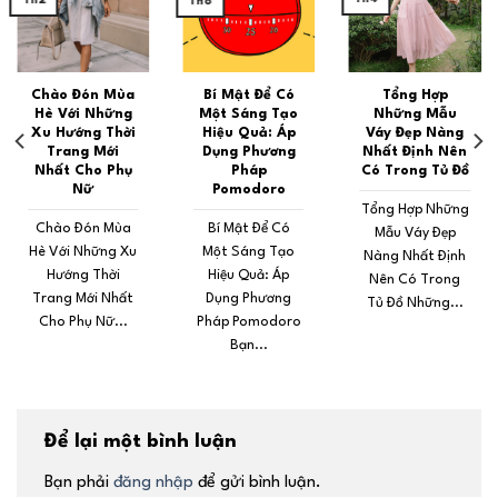
Th8
Chào Đón Mùa
Bí Mật Để Có
Tổng Hợp
Hè Với Những
Một Sáng Tạo
Những Mẫu
Xu Hướng Thời
Hiệu Quả: Áp
Váy Đẹp Nàng
Trang Mới
Dụng Phương
Nhất Định Nên
Nhất Cho Phụ
Pháp
Có Trong Tủ Đồ
Nữ
Pomodoro
Tổng Hợp Những
Chào Đón Mùa
Bí Mật Để Có
Mẫu Váy Đẹp
Hè Với Những Xu
Một Sáng Tạo
Nàng Nhất Định
Hướng Thời
Hiệu Quả: Áp
Nên Có Trong
Trang Mới Nhất
Dụng Phương
Tủ Đồ Những...
Cho Phụ Nữ...
Pháp Pomodoro
Bạn...
Để lại một bình luận
Bạn phải
đăng nhập
để gửi bình luận.