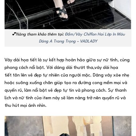
💕Nàng tham khảo thêm tại:
Đầm/Váy Chiffon Hai Lớp In Màu
Dáng A Trang Trọng – VADLADY
Váy dài họa tiết là sự kết hợp hoàn hảo giữa sự nữ tính, cùng
phong cách nổi bật. Với dáng dài thướt tha,váy dài họa
tiết tôn lên vẻ đẹp tự nhiên của người mặc. Dáng váy xòe nhẹ
hoặc suông xuống chân giúp tạo ra đường cong mềm mại và
quyến rũ, làm nổi bật vẻ đẹp tự tin và phong cách. Sự thanh
lịch và nữ tính của item này sẽ làm nàng trở nên quyến rũ và
thu hút mọi ánh nhìn.