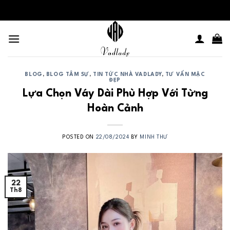
Skip
to
content
BLOG
,
BLOG TÂM SỰ
,
TIN TỨC NHÀ VADLADY
,
TƯ VẤN MẶC
ĐẸP
Lựa Chọn Váy Dài Phù Hợp Với Từng
Hoàn Cảnh
POSTED ON
22/08/2024
BY
MINH THƯ
22
Th8