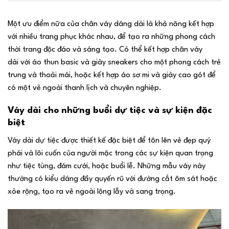
Một ưu điểm nữa của chân váy dáng dài là khả năng kết hợp
với nhiều trang phục khác nhau, để tạo ra những phong cách
thời trang độc đáo và sáng tạo. Có thể kết hợp chân váy
dài với áo thun basic và giày sneakers cho một phong cách trẻ
trung và thoải mái, hoặc kết hợp áo sơ mi và giày cao gót để
có một vẻ ngoài thanh lịch và chuyên nghiệp.
Váy dài cho những buổi dự tiệc và sự kiện đặc
biệt
Váy dài dự tiệc được thiết kế đặc biệt để tôn lên vẻ đẹp quý
phái và lôi cuốn của người mặc trong các sự kiện quan trọng
như tiệc tùng, đám cưới, hoặc buổi lễ. Những mẫu váy này
thường có kiểu dáng đầy quyến rũ với đường cắt ôm sát hoặc
xòe rộng, tạo ra vẻ ngoài lộng lẫy và sang trọng.