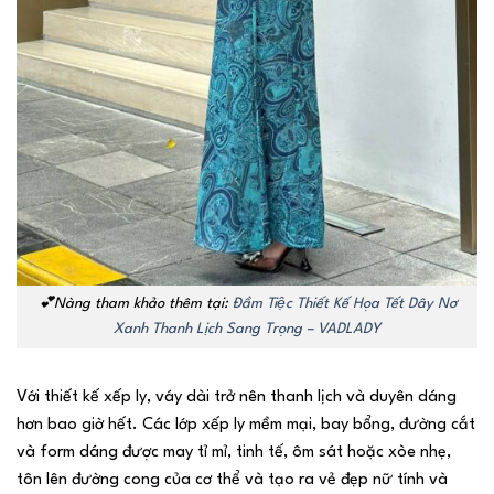
💕Nàng tham khảo thêm tại:
Đầm Tiệc Thiết Kế Họa Tết Dây Nơ
Xanh Thanh Lịch Sang Trọng – VADLADY
Với thiết kế xếp ly, váy dài trở nên thanh lịch và duyên dáng
hơn bao giờ hết. Các lớp xếp ly mềm mại, bay bổng, đường cắt
và form dáng được may tỉ mỉ, tinh tế, ôm sát hoặc xòe nhẹ,
tôn lên đường cong của cơ thể và tạo ra vẻ đẹp nữ tính và