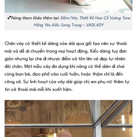
💕Nàng tham khảo thêm tại:
Đầm/Váy Thiết Kế Hoa Cổ Vuông Tone
Hồng Yêu Kiều Sang Trọng – VADLADY
Chân váy có thiết kế dáng xòe dài qua gối tạo nên sự thoải
mái và dễ di chuyển trong mọi hoạt động. Kiểu dáng tuy đơn
giản nhưng lại che đi nhược điểm và tôn lên vẻ đẹp tự nhiên
đôi chân. Một mẫu váy đa dụng khi nàng có thể diện đi chơi
cùng bạn bè, dạo phố vào cuối tuần, hoặc thậm chí là đến
công sở. Sự linh hoạt của váy dài giúp chị em phụ nữ thêm tự
tin và thoải mái mỗi khi xuất hiện.