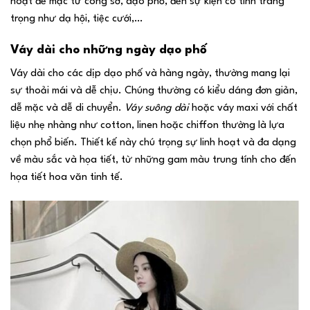
hoạt để mặc từ công sở, dạo phố, đến sự kiện có tính trang
trọng như dạ hội, tiệc cưới,…
Váy dài cho những ngày dạo phố
Váy dài cho các dịp dạo phố và hàng ngày, thường mang lại
sự thoải mái và dễ chịu. Chúng thường có kiểu dáng đơn giản,
dễ mặc và dễ di chuyển.
Váy suông dài
hoặc váy maxi với chất
liệu nhẹ nhàng như cotton, linen hoặc chiffon thường là lựa
chọn phổ biến. Thiết kế này chú trọng sự linh hoạt và đa dạng
về màu sắc và họa tiết, từ những gam màu trung tính cho đến
họa tiết hoa văn tinh tế.