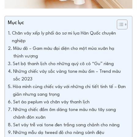
Mục lục
Chân váy xếp ly phối áo sơ mi lụa Hàn Quốc chuyên
nghiệp
Màu đỏ – Gam màu đại diện cho một mùa xuân hạ
thịnh vượng
Set bộ thanh lịch cho những quý cô có “Gu” riêng
Những chiếc váy sắc vàng tone màu ấm – Trend màu
sắc 2023
Hòa mình cùng chiếc váy với những chi tiết tinh tế – Đơn
giản nhưng sang trọng
Set áo peplum và chân váy thanh lịch
Những chiếc đầm ôm dáng tone màu nâu tây sang
chảnh đón xuân
Set váy trễ vai tone đen trắng sang chảnh cho nàng
Những mẫu dạ tweed đỏ cho nàng sành điệu