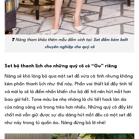
❣️
Nàng tham khảo thêm mẫu đầm xinh tại:
Set đầm kèm belt
chuyên nghiệp cho quý cô
Set bộ thanh lịch cho những quý cô có “Gu” riêng
Nàng sẽ khó lòng bỏ qua một set đồ vừa cá tính nhưng không
kém phần thanh lịch như thế này. Phần vai thiết kế đầy tinh tế
và mới lạ sẽ là điểm nhấn khiến cho bộ đồ trở nên hút mắt hơn
bao giờ hết. Tone màu be nhẹ nhàng là chi tiết hack làn da
của nàng sáng và trong trẻo hơn nhiều. Những quý cô đầy khí
chất mà vẫn giữ được sự dịu dàng hút mắt đều có một set đồ
như này trong tủ quần áo. Nàng đừng bỏ lỡ nhé!