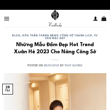
Skip
to
content
BLOG
,
HÓA THÂN THÀNH NÀNG CÔNG SỞ THANH LỊCH
,
TƯ
VẤN MẶC ĐẸP
Những Mẫu Đầm Đẹp Hot Trend
Xuân Hè 2023 Cho Nàng Công Sở
POSTED ON
28/01/2023
BY
THÙY DƯƠNG
28
Th1