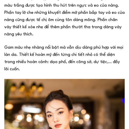
màu trắng được tạo hình thu hút trên ngực và eo của nàng.
Phần tay lỡ che những khuyết điểm mỡ phần bắp tay và eo của
nàng cũng được tế chị ôm cùng tôn dáng mông. Phần chân
váy thiết kế xòe nhẹ để thêm phần thướt tha trong dáng váy
nàng yêu thích.
Gam màu nhẹ nhàng nổi bật mà vẫn dịu dàng phù hợp với mọi
làn da. Thiết kế hoàn mỹ đến từng chi tiết nhỏ có thể diện
trong nhiều hoàn cảnh: dạo phố, đến công sở, dự tiệc,… đầy
lôi cuốn.