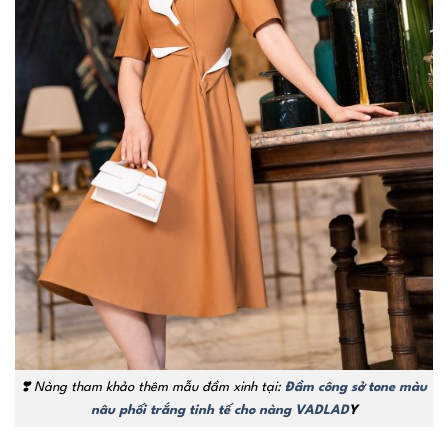
❣️
Nàng tham khảo thêm mẫu đầm xinh tại:
Đầm công sở tone màu
nâu phối trắng tinh tế cho nàng VADLAD
Y