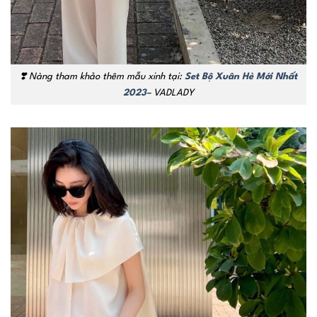
❣️
Nàng tham khảo thêm mẫu xinh tại:
Set Bộ Xuân Hè Mới Nhất
2023
– VADLADY