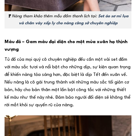
❣️
Nàng tham khảo thêm mẫu đầm thanh lịch tại:
Set áo sơ mi lụa
và chân váy xếp ly cho nàng công sở chuyên nghiệp
Màu đỏ – Gam màu đại diện cho một mùa xuân hạ thịnh
vượng
Tủ đồ của mọi quý cô chuyên nghiệp đều cần một vài set đầm
với màu sắc tươi và nổi bật cho những dịp, sự kiện quan trọng
để khiến nàng tỏa sáng hơn, đặc biệt là dịp Tết đến xuân về.
Nếu nàng là cô gái trung thành với những màu sắc tối giản cơ
bản, hãy cho bản thân một lần bật công tắc với những thiết
kế màu như thế này nhé. Đảm bảo người đối diện sẽ không thể
rời mắt khỏi sự quyến rũ của nàng.