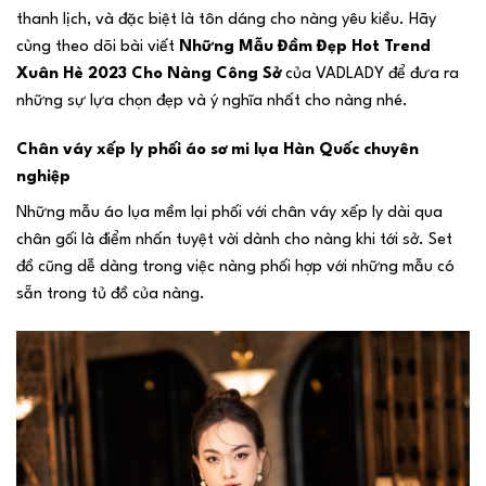
thanh lịch, và đặc biệt là tôn dáng cho nàng yêu kiều. Hãy
cùng theo dõi bài viết
Những Mẫu Đầm Đẹp Hot Trend
Xuân Hè 2023 Cho Nàng Công Sở
của VADLADY để đưa ra
những sự lựa chọn đẹp và ý nghĩa nhất cho nàng nhé.
Chân váy xếp ly phối áo sơ mi lụa Hàn Quốc chuyên
nghiệp
Những mẫu áo lụa mềm lại phối với chân váy xếp ly dài qua
chân gối là điểm nhấn tuyệt vời dành cho nàng khi tới sở. Set
đồ cũng dễ dàng trong việc nàng phối hợp với những mẫu có
sẵn trong tủ đồ của nàng.