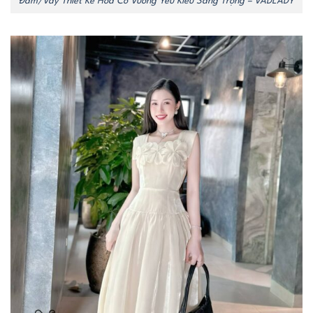
Đầm/Váy Thiết Kế Hoa Cổ Vuông Yêu Kiều Sang Trọng – VADLADY