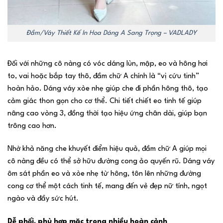
Đầm/Váy Thiết Kế In Hoa Dáng A Sang Trọng – VADLADY
Đối với những cô nàng có vóc dáng lùn, mập, eo và hông hơi
to, vai hoặc bắp tay thô, đầm chữ A chính là “vị cứu tinh”
hoàn hảo. Dáng váy xòe nhẹ giúp che đi phần hông thô, tạo
cảm giác thon gọn cho cơ thể. Chi tiết chiết eo tinh tế giúp
nâng cao vòng 3, đồng thời tạo hiệu ứng chân dài, giúp bạn
trông cao hơn.
Nhờ khả năng che khuyết điểm hiệu quả, đầm chữ A giúp mọi
cô nàng đều có thể sở hữu đường cong ảo quyến rũ. Dáng váy
ôm sát phần eo và xòe nhẹ từ hông, tôn lên những đường
cong cơ thể một cách tinh tế, mang đến vẻ đẹp nữ tính, ngọt
ngào và đầy sức hút.
Dễ phối, phù hợp mặc trong nhiều hoàn cảnh