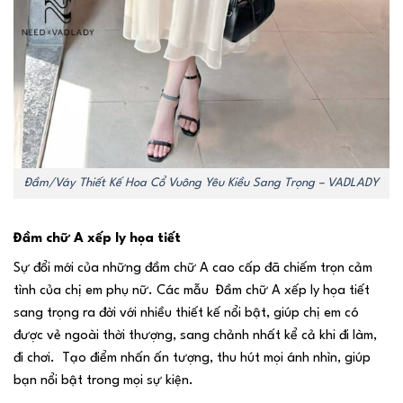
Đầm/Váy Thiết Kế Hoa Cổ Vuông Yêu Kiều Sang Trọng – VADLADY
Đầm chữ A xếp ly họa tiết
Sự đổi mới của những đầm chữ A cao cấp đã chiếm trọn cảm
tình của chị em phụ nữ. Các mẫu Đầm chữ A xếp ly họa tiết
sang trọng ra đời với nhiều thiết kế nổi bật, giúp chị em có
được vẻ ngoài thời thượng, sang chảnh nhất kể cả khi đi làm,
đi chơi. Tạo điểm nhấn ấn tượng, thu hút mọi ánh nhìn, giúp
bạn nổi bật trong mọi sự kiện.