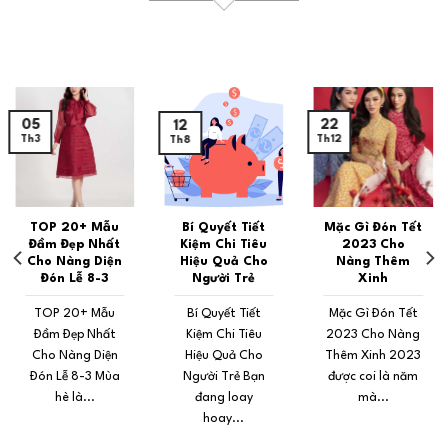
05
22
12
Th3
Th12
Th8
TOP 20+ Mẫu
Bí Quyết Tiết
Mặc Gì Đón Tết
Đầm Đẹp Nhất
Kiệm Chi Tiêu
2023 Cho
Cho Nàng Diện
Hiệu Quả Cho
Nàng Thêm
Đón Lễ 8-3
Người Trẻ
Xinh
TOP 20+ Mẫu
Bí Quyết Tiết
Mặc Gì Đón Tết
Đầm Đẹp Nhất
Kiệm Chi Tiêu
2023 Cho Nàng
Cho Nàng Diện
Hiệu Quả Cho
Thêm Xinh 2023
Đón Lễ 8-3 Mùa
Người Trẻ Bạn
được coi là năm
hè là...
đang loay
mà...
hoay...