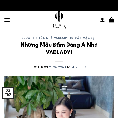
Skip
to
content
BLOG
,
TIN TỨC NHÀ VADLADY
,
TƯ VẤN MẶC ĐẸP
Những Mẫu Đầm Dáng A Nhà
VADLADY!
POSTED ON
23/07/2024
BY
MINH THƯ
23
Th7