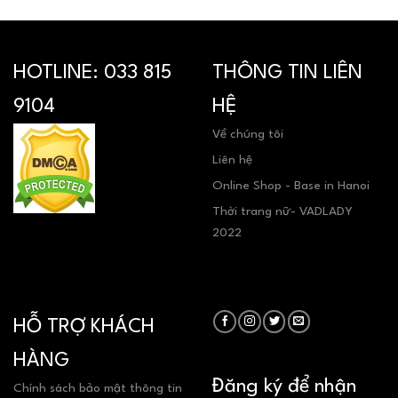
HOTLINE:
033 815
THÔNG TIN LIÊN
9104
HỆ
Về chúng tôi
Liên hệ
Online Shop - Base in Hanoi
Thời trang nữ- VADLADY
2022
HỖ TRỢ KHÁCH
HÀNG
Đăng ký để nhận
Chính sách bảo mật thông tin