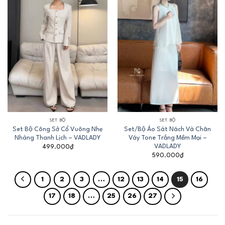
SET BỘ
SET BỘ
Set Bộ Công Sở Cổ Vuông Nhẹ
Set/Bộ Áo Sát Nách Và Chân
Nhàng Thanh Lịch – VADLADY
Váy Tone Trắng Mềm Mại –
VADLADY
499.000
₫
590.000
₫
1
2
3
…
12
13
14
15
16
17
18
…
25
26
27