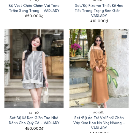
SET BỘ
ÁO KIỂU
Bộ Vest Chéo Chờm Vai Tone
Set/Bộ Pizama Thiết Kế Họa
Trầm Sang Trọng – VADLADY
Tiết Trang Trọng Đơn Giản –
VADLADY
650.000
₫
410.000
₫
ÁO KIỂU
SET BỘ
Set/Bộ Áo Trễ Vai Phối Chân
Set Bộ Kẻ Đơn Giản Tao Nhã
Váy Kèm Hoa Nơ Nhẹ Nhàng –
Dành Cho Quý Cô – VADLADY
VADLADY
450.000
₫