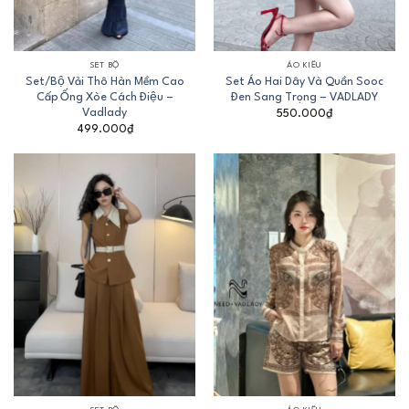
SET BỘ
ÁO KIỂU
Set/Bộ Vải Thô Hàn Mềm Cao
Set Áo Hai Dây Và Quần Sooc
Cấp Ống Xòe Cách Điệu –
Đen Sang Trọng – VADLADY
Vadlady
550.000
₫
499.000
₫