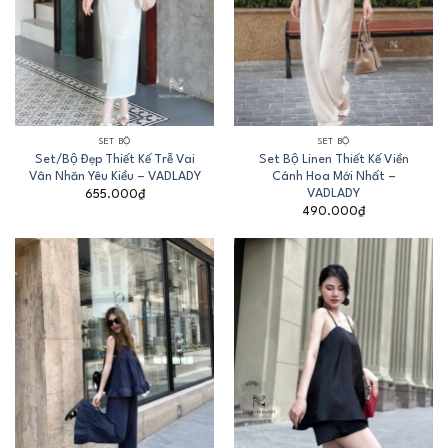
SET BỘ
SET BỘ
Set/Bộ Đẹp Thiết Kế Trễ Vai
Set Bộ Linen Thiết Kế Viền
Vân Nhăn Yêu Kiều – VADLADY
Cánh Hoa Mới Nhất –
VADLADY
655.000
₫
490.000
₫