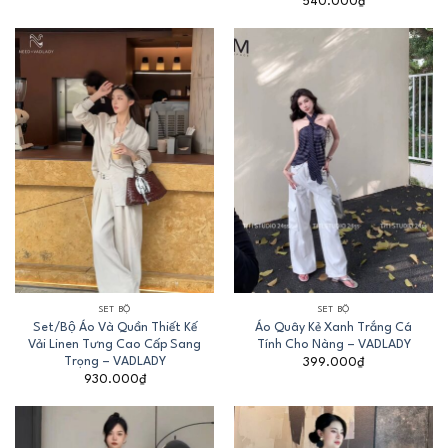
540.000
₫
SET BỘ
SET BỘ
Set/Bộ Áo Và Quần Thiết Kế
Áo Quây Kẻ Xanh Trắng Cá
Vải Linen Tưng Cao Cấp Sang
Tính Cho Nàng – VADLADY
Trọng – VADLADY
399.000
₫
930.000
₫