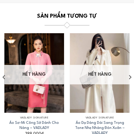
SẢN PHẨM TƯƠNG TỰ
HẾT HÀNG
HẾT HÀNG
VADLADY SIGNATURE
VADLADY SIGNATURE
Áo Sơ-Mi Công Sở Dành Cho
Áo Dạ Dáng Dài Sang Trọng
Nàng – VADLADY
Tone Nhẹ Nhàng Đón Xuân –
VADLADY
399.000
₫