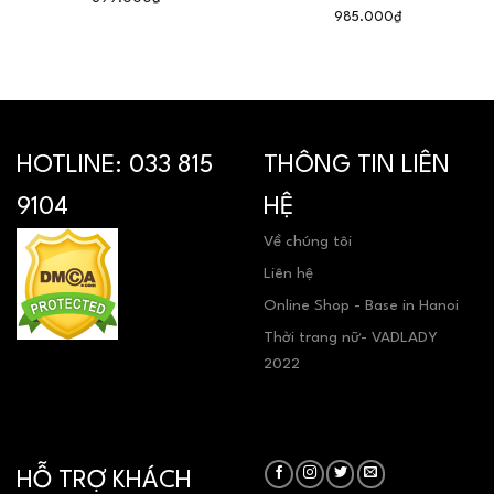
985.000
₫
HOTLINE:
033 815
THÔNG TIN LIÊN
9104
HỆ
Về chúng tôi
Liên hệ
Online Shop - Base in Hanoi
Thời trang nữ- VADLADY
2022
HỖ TRỢ KHÁCH