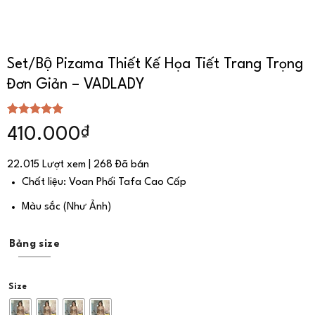
Set/Bộ Pizama Thiết Kế Họa Tiết Trang Trọng
Đơn Giản – VADLADY
5.00
4
trên 5
₫
410.000
dựa trên
đánh giá
22.015 Lượt xem | 268 Đã bán
Chất liệu: Voan Phối Tafa Cao Cấp
Màu sắc (Như Ảnh)
Bảng size
Size