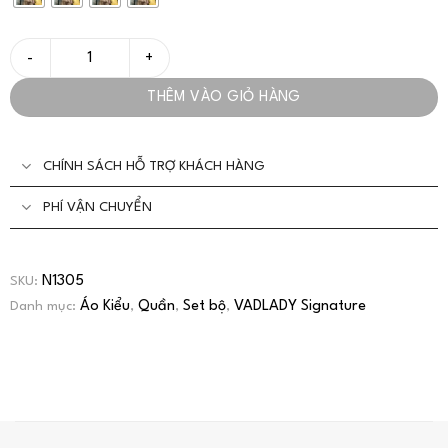
Set/Bộ Pizama Thiết Kế Họa Tiết Trang Trọng Đơn Giản - VADL
THÊM VÀO GIỎ HÀNG
CHÍNH SÁCH HỖ TRỢ KHÁCH HÀNG
PHÍ VẬN CHUYỂN
N1305
SKU:
Áo Kiểu
Quần
Set bộ
VADLADY Signature
Danh mục:
,
,
,