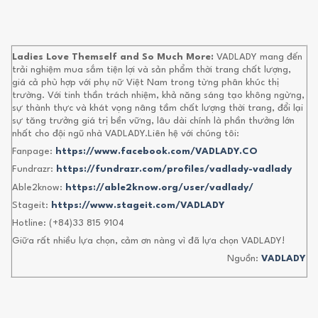
Ladies Love Themself and So Much More:
VADLADY mang đến
trải nghiệm mua sắm tiện lợi và sản phẩm thời trang chất lượng,
giá cả phù hợp với phụ nữ Việt Nam trong từng phân khúc thị
trường. Với tinh thần trách nhiệm, khả năng sáng tạo không ngừng,
sự thành thực và khát vọng nâng tầm chất lượng thời trang, đổi lại
sự tăng trưởng giá trị bền vững, lâu dài chính là phần thưởng lớn
nhất cho đội ngũ nhà VADLADY.Liên hệ với chúng tôi:
Fanpage:
https://www.facebook.com/VADLADY.CO
Fundrazr:
https://fundrazr.com/profiles/vadlady-vadlady
Able2know:
https://able2know.org/user/vadlady/
Stageit:
https://www.stageit.com/VADLADY
Hotline: (+84)33 815 9104
Giữa rất nhiều lựa chọn, cảm ơn nàng vì đã lựa chọn VADLADY!
Nguồn:
VADLADY