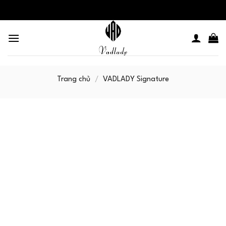
Skip
to
content
Trang chủ
/
VADLADY Signature