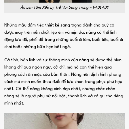
Áo Len Tăm Xếp Ly Trễ Vai Sang Trọng – VADLADY
Những mẫu đầm tiệc thiết kế sang trọng dành cho quý cô
được may trên nền chất liệu êm và mịn da, nàng có thể linh
động lựa đồ, phối đồ trong những buổi đi làm, buổi tiệc, buổi đi
chơi hoặc những bữa hẹn bất ngờ.
Cá tính, bản lĩnh và sự thông minh của nàng sẽ được thể hiện
không chỉ qua ngôn ngữ, cử chỉ, mà nó còn thể hiện qua
phong cách ăn mặc của bản thân. Nàng nên định hình phong
cách mà mình muốn theo đuổi để lựa chọn trang phục phù hợp
nhất. Có thể nàng không xinh đẹp nhất, nhưng chắc chắn
nàng sẽ là người phụ nữ nổi bật, thanh lịch và có gu cho riêng
mình nhất.