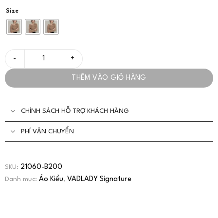
Size
Áo Len Tăm Xếp Ly Trễ Vai Sang Trọng - VADLADY số lượng
THÊM VÀO GIỎ HÀNG
CHÍNH SÁCH HỖ TRỢ KHÁCH HÀNG
PHÍ VẬN CHUYỂN
21060-B200
SKU:
Áo Kiểu
VADLADY Signature
Danh mục:
,