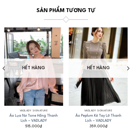
SẢN PHẨM TƯƠNG TỰ
HẾT HÀNG
HẾT HÀNG
VADLADY SIGNATURE
VADLADY SIGNATURE
Áo Lụa Nơ Tone Hồng Thanh
Áo Peplum Kẻ Tay Lỡ Thanh
Lịch – VADLADY
Lịch – VADLADY
515.000
₫
359.000
₫