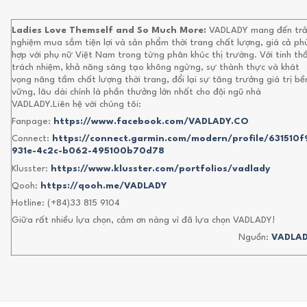
Ladies Love Themself and So Much More:
VADLADY mang đến trả
nghiệm mua sắm tiện lợi và sản phẩm thời trang chất lượng, giá cả ph
hợp với phụ nữ Việt Nam trong từng phân khúc thị trường. Với tinh th
trách nhiệm, khả năng sáng tạo không ngừng, sự thành thực và khát
vọng nâng tầm chất lượng thời trang, đổi lại sự tăng trưởng giá trị bề
vững, lâu dài chính là phần thưởng lớn nhất cho đội ngũ nhà
VADLADY.Liên hệ với chúng tôi:
Fanpage:
https://www.facebook.com/VADLADY.CO
Connect:
https://connect.garmin.com/modern/profile/631510f
931e-4c2c-b062-495100b70d78
Klusster:
https://www.klusster.com/portfolios/vadlady
Qooh:
https://qooh.me/VADLADY
Hotline: (+84)33 815 9104
Giữa rất nhiều lựa chọn, cảm ơn nàng vì đã lựa chọn VADLADY!
Nguồn:
VADLA