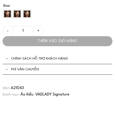
Size
Áo Lụa Tone Nâu Công Sở Thanh Lịch - VADLADY số lượng
THÊM VÀO GIỎ HÀNG
CHÍNH SÁCH HỖ TRỢ KHÁCH HÀNG
PHÍ VẬN CHUYỂN
A21043
SKU:
Áo Kiểu
VADLADY Signature
Danh mục:
,