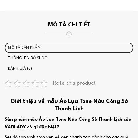
MÔ TẢ CHI TIẾT
MÔ TẢ SẢN PHẨM
THÔNG TIN BỔ SUNG
ĐÁNH GIÁ (0)
Rate this product
Giới thiệu về mẫu Áo Lụa Tone Nâu Công Sở
Thanh Lịch
Sản phẩm mẫu Áo Lụa Tone Nâu Công Sở Thanh Lịch của
VADLADY có gì đặc biệt?
Set đồ tôn vinh trọn vẹn vẻ đẹp thanh tao dành cho các quý