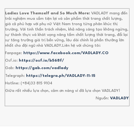
Ladies Love Themself and So Much More:
VADLADY mang đến
trải nghiệm mua sắm tiện lợi và sản phẩm thời trang chất lượng,
giá cả phù hợp với phụ nữ Việt Nam trong từng phân khúc thị
trường. Với tinh thần trách nhiệm, khả năng sáng tạo không ngừng,
sự thành thực và khát vọng nâng tầm chất lượng thời trang, đổi lại
sự tăng trưởng giá trị bền vững, lâu dài chính là phần thưởng lớn
nhất cho đội ngũ nhà VADLADY.Liên hệ với chúng tôi:
Fanpage:
https://www.facebook.com/VADLADY.CO
Osf.io:
https://osf.io/b568f/
Gab:
https://gab.com/vadlady
Telegraph:
https://telegra.ph/VADLADY-11-15
Hotline: (+84)33 815 9104
Giữa rất nhiều lựa chọn, cảm ơn nàng vì đã lựa chọn VADLADY!
Nguồn:
VADLADY