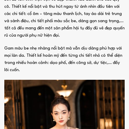
cô. Thiết kế nổi bật và thu hút ngay từ ánh nhìn đầu tiên với
các chi tiết: cổ ôm – tông màu thanh lịch, tay áo dài trẻ trung
và sành điệu, chi tiết phối màu sắc be, dáng gọn sang trọng,…
tất cả đều mang đến một sản phẩm hội tụ đầy đủ vẻ đẹp quyến
rũ của người phụ nữ hiện đại.
Gam màu be nhẹ nhàng nổi bật mà vẫn dịu dàng phù hợp với
mọi làn da. Thiết kế hoàn mỹ đến từng chi tiết nhỏ có thể diện
trong nhiều hoàn cảnh: dạo phố, đến công sở, dự tiệc,… đầy
lôi cuốn.