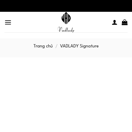
Skip
to
content
Trang chủ
/
VADLADY Signature