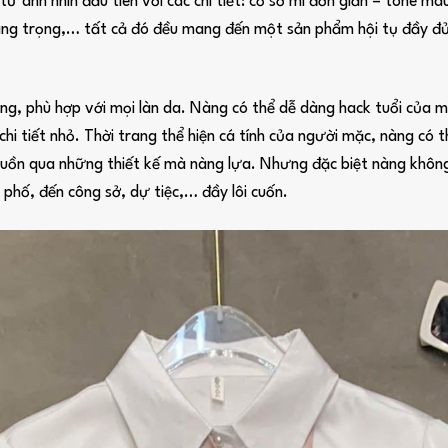
từ ánh nhìn đầu tiên với các chi tiết: cổ sơ mi đơn giản – tone màu
ang trọng,… tất cả đó đều mang đến một sản phẩm hội tụ đầy đủ
g, phù hợp với mọi làn da. Nàng có thể dễ dàng hack tuổi của m
hi tiết nhỏ. Thời trang thể hiện cá tính của người mặc, nàng có 
ể buồn qua những thiết kế mà nàng lựa. Nhưng đặc biệt nàng không
 phố, đến công sở, dự tiệc,… đầy lôi cuốn.