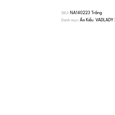
NA140223 Trắng
SKU:
Áo Kiểu
VADLADY 
Danh mục:
,