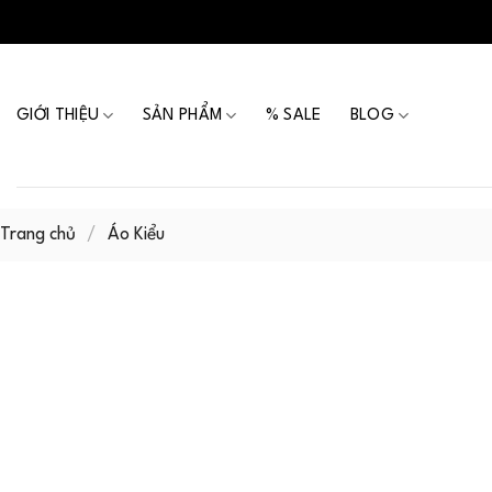
Skip
to
content
GIỚI THIỆU
SẢN PHẨM
% SALE
BLOG
Trang chủ
/
Áo Kiểu