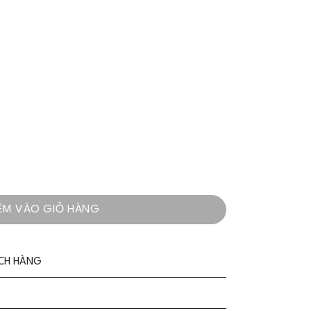
e Trắng Dài Tay 2023 - VADLADY số lượng
ÊM VÀO GIỎ HÀNG
ÁCH HÀNG