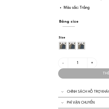
Màu sắc: Trắng
Bảng size
Size
Áo Lụa Tằm Mát Cao Cấp Ton
TH
CHÍNH SÁCH HỖ TRỢ KH
PHÍ VẬN CHUYỂN