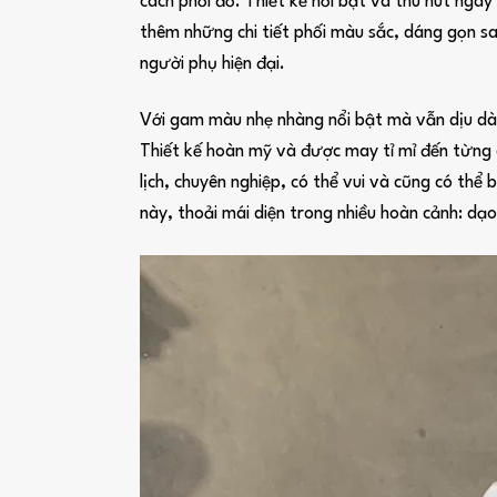
cách phối đồ. Thiết kế nổi bật và thu hút ngay 
thêm những chi tiết phối màu sắc, dáng gọn s
người phụ hiện đại.
Với gam màu nhẹ nhàng nổi bật mà vẫn dịu dàn
Thiết kế hoàn mỹ và được may tỉ mỉ đến từng c
lịch, chuyên nghiệp, có thể vui và cũng có th
này, thoải mái diện trong nhiều hoàn cảnh: dạo