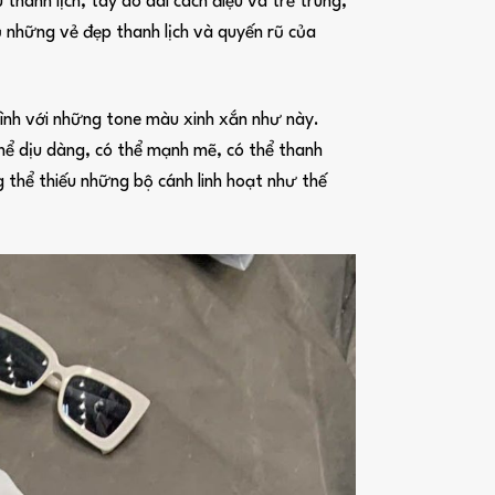
 thanh lịch, tay áo dài cách điệu và trẻ trung,
 những vẻ đẹp thanh lịch và quyến rũ của
ình với những tone màu xinh xắn như này.
thể dịu dàng, có thể mạnh mẽ, có thể thanh
 thể thiếu những bộ cánh linh hoạt như thế