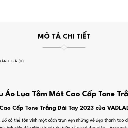
MÔ TẢ CHI TIẾT
ĐÁNH GIÁ (0)
ẫu Áo Lụa Tằm Mát Cao Cấp Tone Tr
ao Cấp Tone Trắng Dài Tay 2023 của VADLADY
 đồ có thể tôn vinh một cách trọn vẹn những vẻ đẹp thanh tao dà