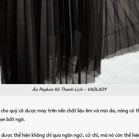
Áo Peplum Kẻ Thanh Lịch – VADLADY
ho quý cô được may trên nền chất liệu êm và mịn da, nàng có th
hẹn bất ngờ.
ẽ được thể hiện không chỉ qua ngôn ngữ, cử chỉ, mà nó còn thể h