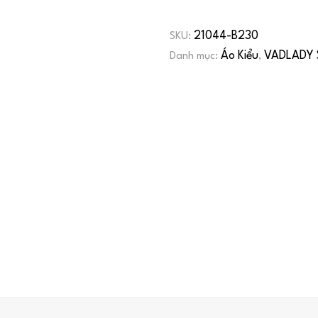
21044-B230
SKU:
Áo Kiểu
VADLADY 
Danh mục:
,