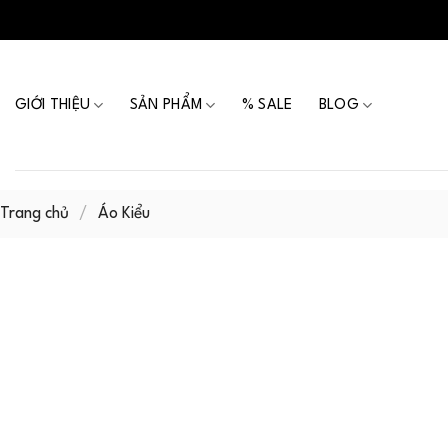
Skip
to
content
GIỚI THIỆU
SẢN PHẨM
% SALE
BLOG
Trang chủ
/
Áo Kiểu