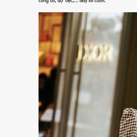
công sở, dự tiệc,… đầy lôi cuốn.