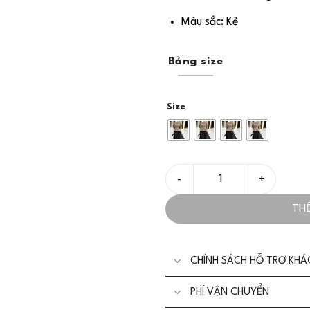
Màu sắc: Kẻ
Bảng size
Size
Áo Peplum Kẻ Tay Lỡ Thanh L
TH
CHÍNH SÁCH HỖ TRỢ KH
PHÍ VẬN CHUYỂN