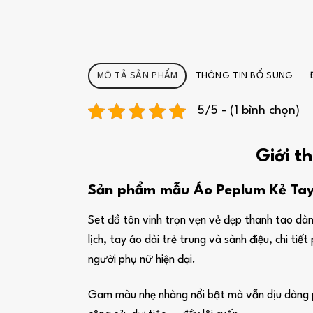
MÔ TẢ SẢN PHẨM
THÔNG TIN BỔ SUNG
5/5 - (1 bình chọn)
Giới t
Sản phẩm mẫu Áo Peplum Kẻ Tay 
Set đồ tôn vinh trọn vẹn vẻ đẹp thanh tao dành
lịch, tay áo dài trẻ trung và sành điệu, chi 
người phụ nữ hiện đại.
Gam màu nhẹ nhàng nổi bật mà vẫn dịu dàng phù