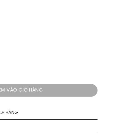
ịch - VADLADY số lượng
ÊM VÀO GIỎ HÀNG
ÁCH HÀNG