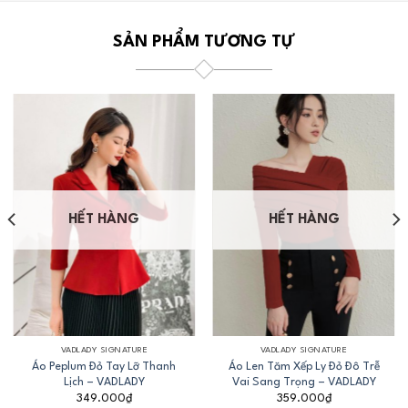
SẢN PHẨM TƯƠNG TỰ
HẾT HÀNG
HẾT HÀNG
VADLADY SIGNATURE
VADLADY SIGNATURE
Áo Peplum Đỏ Tay Lỡ Thanh
Áo Len Tăm Xếp Ly Đỏ Đô Trễ
Lịch – VADLADY
Vai Sang Trọng – VADLADY
349.000
₫
359.000
₫