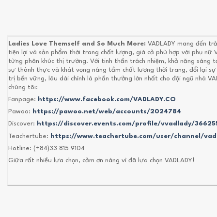
Ladies Love Themself and So Much More:
VADLADY mang đến trả
tiện lợi và sản phẩm thời trang chất lượng, giá cả phù hợp với phụ nữ
từng phân khúc thị trường. Với tinh thần trách nhiệm, khả năng sáng 
sự thành thực và khát vọng nâng tầm chất lượng thời trang, đổi lại sự
trị bền vững, lâu dài chính là phần thưởng lớn nhất cho đội ngũ nhà V
chúng tôi:
Fanpage:
https://www.facebook.com/VADLADY.CO
Pawoo:
https://pawoo.net/web/accounts/2024784
Discover:
https://discover.events.com/profile/vvadlady/3662
Teachertube:
https://www.teachertube.com/user/channel/vad
Hotline: (+84)33 815 9104
Giữa rất nhiều lựa chọn, cảm ơn nàng vì đã lựa chọn VADLADY!