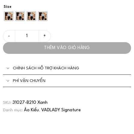
Size
Áo Sơ Mi Tơ Hàn Hai Lớp Cao Cấp Xanh Dành Cho Nàng Công Sở
THÊM VÀO GIỎ HÀNG
CHÍNH SÁCH HỖ TRỢ KHÁCH HÀNG
PHÍ VẬN CHUYỂN
31027-B210 Xanh
SKU:
Áo Kiểu
VADLADY Signature
Danh mục:
,