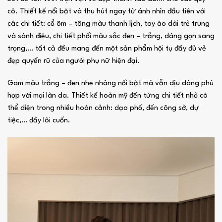
cô. Thiết kế nổi bật và thu hút ngay từ ánh nhìn đầu tiên với
các chi tiết: cổ ôm – tông màu thanh lịch, tay áo dài trẻ trung
và sành điệu, chi tiết phối màu sắc đen – trắng, dáng gọn sang
trọng,… tất cả đều mang đến một sản phẩm hội tụ đầy đủ vẻ
đẹp quyến rũ của người phụ nữ hiện đại.
Gam màu trắng – đen nhẹ nhàng nổi bật mà vẫn dịu dàng phù
hợp với mọi làn da. Thiết kế hoàn mỹ đến từng chi tiết nhỏ có
thể diện trong nhiều hoàn cảnh: dạo phố, đến công sở, dự
tiệc,… đầy lôi cuốn.