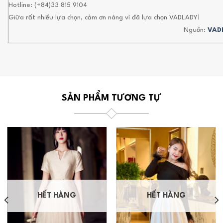
Hotline: (+84)33 815 9104
Giữa rất nhiều lựa chọn, cảm ơn nàng vì đã lựa chọn VADLADY!
Nguồn:
VAD
SẢN PHẨM TƯƠNG TỰ
HẾT HÀNG
HẾT HÀNG