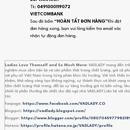
Tk:
0491000119072
VIETCOMBANK
Sau đó bấm
“HOÀN TẤT ĐƠN HÀNG”
Khi đặt
đơn hàng xong, bạn vui lòng kiểm tra email xác
nhận tự động đơn hàng.
Ladies Love Themself and So Much More:
VADLADY mang đến trả
nghiệm mua sắm tiện lợi và sản phẩm thời trang chất lượng, giá cả ph
với phụ nữ Việt Nam trong từng phân khúc thị trường. Với tinh thần t
nhiệm, khả năng sáng tạo không ngừng, sự thành thực và khát vọng 
tầm chất lượng thời trang, đổi lại sự tăng trưởng giá trị bền vững, lâu
chính là phần thưởng lớn nhất cho đội ngũ nhà VADLADY.Liên hệ với ch
tôi:
Fanpage:
https://www.facebook.com/VADLADY.CO
Blogspot:
https://vadlady.blogspot.com/
Blogger:
https://www.blogger.com/profile/080704597798218
Hatena:
https://profile.hatena.ne.jp/VADLADY/profile