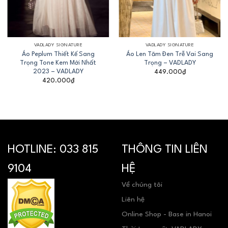
VADLADY SIGNATURE
VADLADY SIGNATURE
Áo Peplum Thiết Kế Sang
Áo Len Tăm Đen Trễ Vai Sang
Trọng Tone Kem Mới Nhất
Trọng – VADLADY
2023 – VADLADY
449.000
₫
420.000
₫
HOTLINE:
033 815
THÔNG TIN LIÊN
9104
HỆ
Về chúng tôi
Liên hệ
Online Shop - Base in Hanoi