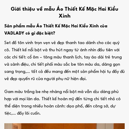
Giới thiệu về mẫu Áo Thiết Kế Mặc Hai Kiểu
Xinh
Sản phẩm mẫu Áo Thiết Kế Mặc Hai Kiểu Xinh của
VADLADY có gì đặc biệt?
Set đồ tôn vinh trọn vẹn vẻ đẹp thanh tao dành cho các quý
cô. Thiết kế nổi bật và thu hút ngay từ ánh nhìn đầu tiên với
các chi tiết: cổ ôm – tông màu thanh lịch, tay áo dài trẻ trung
và sành điệu, chi tiết phối màu sắc be tôn màu da, dáng gọn
sang trọng,… tất cả đều mang đến một sản phẩm hội tụ đầy đủ
vẻ đẹp quyến rũ của người phụ nữ hiện đại.
Gam màu trắng be nhẹ nhàng nổi bật mà vẫn dịu dàng phù
hợp với mọi làn da. Thiết kế hoàn mỹ đến từng chi tiết nhỏ có
thể diện trong nhiều hoàn cảnh: dạo phố, đến công sở, dự
tiệc,… đầy lôi cuốn.