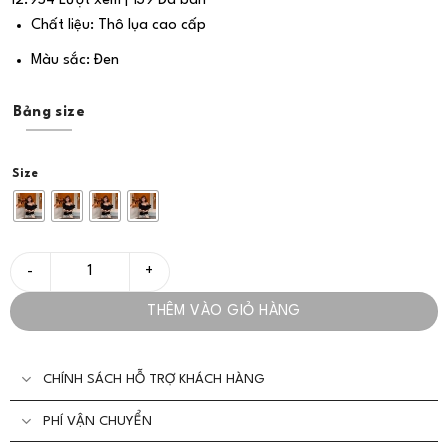
12.954 Lượt xem | 139 Đã bán
Chất liệu: Thô lụa cao cấp
Màu sắc: Đen
Bảng size
Size
Áo Thiết Kế Mặc Hai Kiểu Xinh - VADLADY số lượng
THÊM VÀO GIỎ HÀNG
CHÍNH SÁCH HỖ TRỢ KHÁCH HÀNG
PHÍ VẬN CHUYỂN