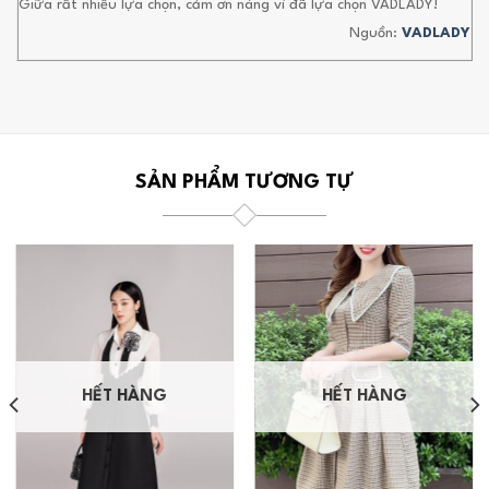
Giữa rất nhiều lựa chọn, cảm ơn nàng vì đã lựa chọn VADLADY!
Nguồn:
VADLADY
SẢN PHẨM TƯƠNG TỰ
HẾT HÀNG
HẾT HÀNG