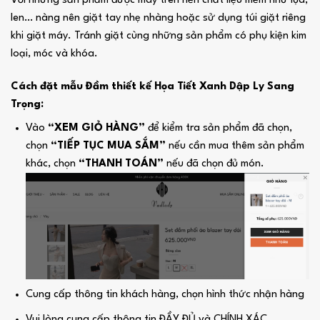
Với những sản phẩm được may trên nền chất liệu mềm như lụa,
len… nàng nên giặt tay nhẹ nhàng hoặc sử dụng túi giặt riêng
khi giặt máy. Tránh giặt cùng những sản phẩm có phụ kiện kim
loại, móc và khóa.
Cách đặt mẫu Đầm thiết kế Họa Tiết Xanh Dập Ly Sang
Trọng:
Vào
“XEM GIỎ HÀNG”
để kiểm tra sản phẩm đã chọn,
chọn
“TIẾP TỤC MUA SẮM”
nếu cần mua thêm sản phẩm
khác, chọn
“THANH TOÁN”
nếu đã chọn đủ món.
Cung cấp thông tin khách hàng, chọn hình thức nhận hàng
Vui lòng cung cấp thông tin ĐẦY ĐỦ và CHÍNH XÁC.