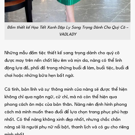
Đầm thiết kế Họa Tiết Xanh Dập Ly Sang Trọng Dành Cho Quý Cô –
VADLADY
Những mẫu đầm tiệc thiết kế sang trọng dành cho quý cô
được may trên nền chất liệu êm và mịn da, nàng có thể linh
động lựa đồ, phối đồ trong những buổi đi làm, buổi tiệc, buổi đi
chơi hoặc những bữa hẹn bất ngờ.
Cá tính, bản lĩnh và sự thông minh của nàng sẽ được thể hiện
không chỉ qua ngôn ngữ, cử chỉ, mà nó còn thể hiện qua
phong cách ăn mặc của bản thân. Nàng nên định hình phong
cách mà mình muốn theo đuổi để lựa chọn trang phục phù hợp
nhất. Có thể nàng không xinh đẹp nhất, nhưng chắc chắn
nàng sẽ là người phụ nữ nổi bật, thanh lịch và có gu cho riêng
mình nhất.