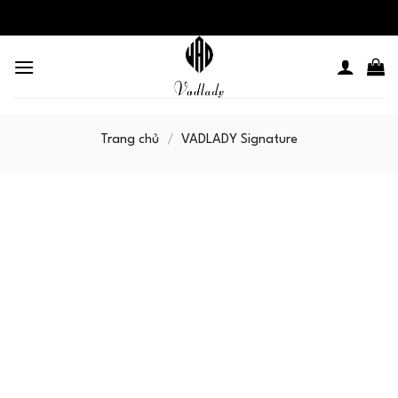
Skip
to
content
Trang chủ
/
VADLADY Signature