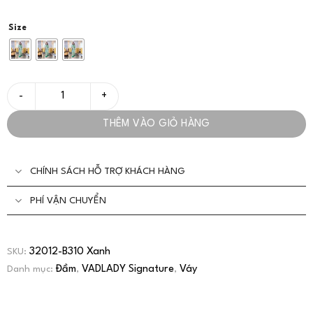
Size
Đầm thiết kế Họa Tiết Xanh Dập Ly Sang Trọng Dành Cho Quý C
THÊM VÀO GIỎ HÀNG
CHÍNH SÁCH HỖ TRỢ KHÁCH HÀNG
PHÍ VẬN CHUYỂN
32012-B310 Xanh
SKU:
Đầm
VADLADY Signature
Váy
Danh mục:
,
,