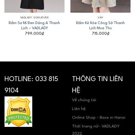
VADLADY SIGNATURE
VÁY
Đầm Sơ Mi Đen Dáng A Thanh
Đầm Kẻ Xòe Công Sở Thanh
Lịch – VADLADY
Lịch Mua Thu
799.000
₫
715.000
₫
HOTLINE:
033 815
THÔNG TIN LIÊN
9104
HỆ
Về chúng tôi
Liên hệ
Online Shop - Base in Hanoi
Thời trang nữ- VADLADY
2022