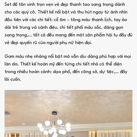
Set đồ tôn vinh trọn vẹn vẻ đẹp thanh tao sang trọng dành
cho các quý cô. Thiết kế nổi bật và thu hút ngay từ ánh nhìn
đầu tiên với các chi tiết: cổ ôm – tông màu thanh lịch, tay áo
dài trẻ trung và sành điệu, chi tiết phối màu sắc, dáng gọn
sang trọng,… tất cả đều mang đến một sản phẩm hội tụ đầy đủ
vẻ đẹp quyến rũ của người phụ nữ hiện đại.
Gam màu nhẹ nhàng nổi bật mà vẫn dịu dàng phù hợp với mọi
làn da. Thiết kế hoàn mỹ đến từng chi tiết nhỏ có thể diện
trong nhiều hoàn cảnh: dạo phố, đến công sở, dự tiệc,… đầy
lôi cuốn.