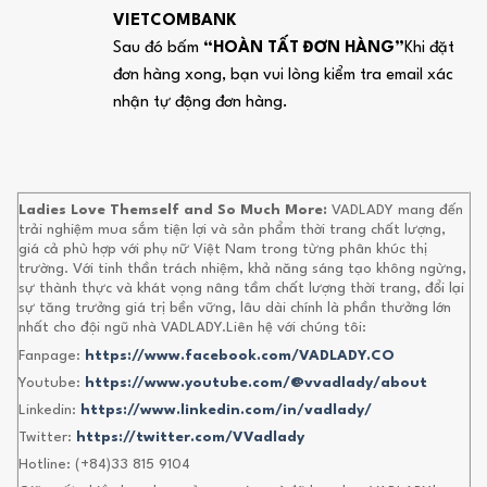
VIETCOMBANK
Sau đó bấm
“HOÀN TẤT ĐƠN HÀNG”
Khi đặt
đơn hàng xong, bạn vui lòng kiểm tra email xác
nhận tự động đơn hàng.
Ladies Love Themself and So Much More:
VADLADY mang đến
trải nghiệm mua sắm tiện lợi và sản phẩm thời trang chất lượng,
giá cả phù hợp với phụ nữ Việt Nam trong từng phân khúc thị
trường. Với tinh thần trách nhiệm, khả năng sáng tạo không ngừng,
sự thành thực và khát vọng nâng tầm chất lượng thời trang, đổi lại
sự tăng trưởng giá trị bền vững, lâu dài chính là phần thưởng lớn
nhất cho đội ngũ nhà VADLADY.Liên hệ với chúng tôi:
Fanpage:
https://www.facebook.com/VADLADY.CO
Youtube:
https://www.youtube.com/@vvadlady/about
Linkedin:
https://www.linkedin.com/in/vadlady/
Twitter:
https://twitter.com/VVadlady
Hotline: (+84)33 815 9104