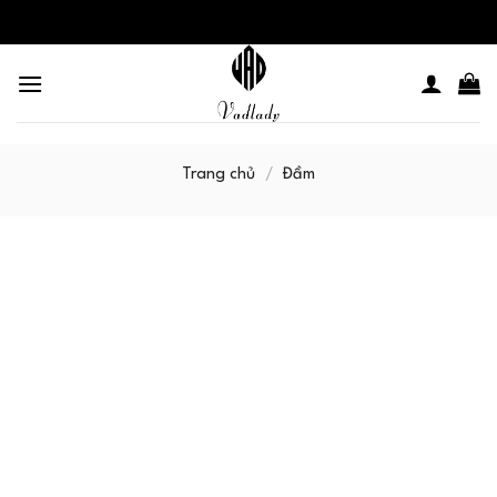
Skip
to
content
Trang chủ
/
Đầm