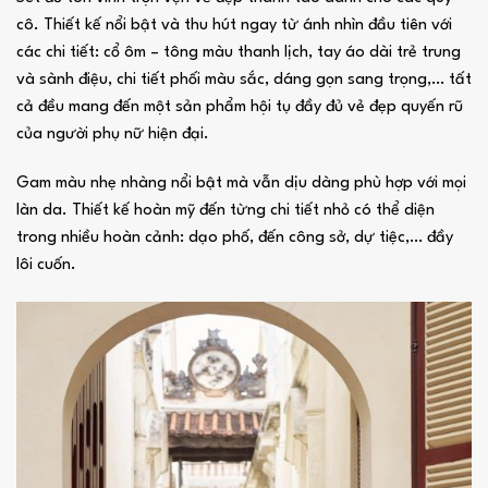
cô. Thiết kế nổi bật và thu hút ngay từ ánh nhìn đầu tiên với
các chi tiết: cổ ôm – tông màu thanh lịch, tay áo dài trẻ trung
và sành điệu, chi tiết phối màu sắc, dáng gọn sang trọng,… tất
cả đều mang đến một sản phẩm hội tụ đầy đủ vẻ đẹp quyến rũ
của người phụ nữ hiện đại.
Gam màu nhẹ nhàng nổi bật mà vẫn dịu dàng phù hợp với mọi
làn da. Thiết kế hoàn mỹ đến từng chi tiết nhỏ có thể diện
trong nhiều hoàn cảnh: dạo phố, đến công sở, dự tiệc,… đầy
lôi cuốn.