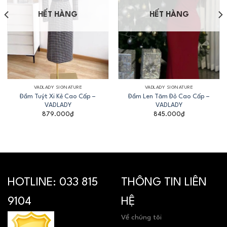
HẾT HÀNG
HẾT HÀNG
VADLADY SIGNATURE
VADLADY SIGNATURE
Đầm Tuýt Xi Kẻ Cao Cấp –
Đầm Len Tăm Đỏ Cao Cấp –
VADLADY
VADLADY
879.000
₫
845.000
₫
HOTLINE:
033 815
THÔNG TIN LIÊN
9104
HỆ
Về chúng tôi