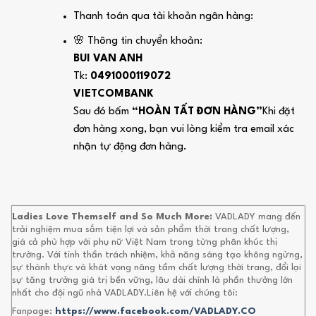
Thanh toán qua tài khoản ngân hàng:
🌸 Thông tin chuyển khoản:
BUI VAN ANH
Tk:
0491000119072
VIETCOMBANK
Sau đó bấm
“HOÀN TẤT ĐƠN HÀNG”
Khi đặt
đơn hàng xong, bạn vui lòng kiểm tra email xác
nhận tự động đơn hàng.
Ladies Love Themself and So Much More:
VADLADY mang đến
trải nghiệm mua sắm tiện lợi và sản phẩm thời trang chất lượng,
giá cả phù hợp với phụ nữ Việt Nam trong từng phân khúc thị
trường. Với tinh thần trách nhiệm, khả năng sáng tạo không ngừng,
sự thành thực và khát vọng nâng tầm chất lượng thời trang, đổi lại
sự tăng trưởng giá trị bền vững, lâu dài chính là phần thưởng lớn
nhất cho đội ngũ nhà VADLADY.Liên hệ với chúng tôi:
Fanpage:
https://www.facebook.com/VADLADY.CO