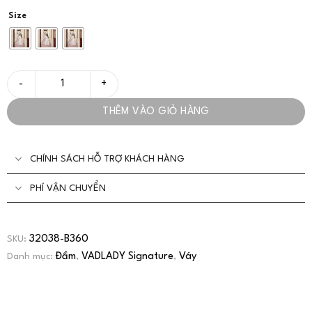
Size
Đầm Thiết Kế Thanh Lịch Nhẹ Nhàng Thời Trang Nữ - VADLADY 
THÊM VÀO GIỎ HÀNG
CHÍNH SÁCH HỖ TRỢ KHÁCH HÀNG
PHÍ VẬN CHUYỂN
32038-B360
SKU:
Đầm
VADLADY Signature
Váy
Danh mục:
,
,