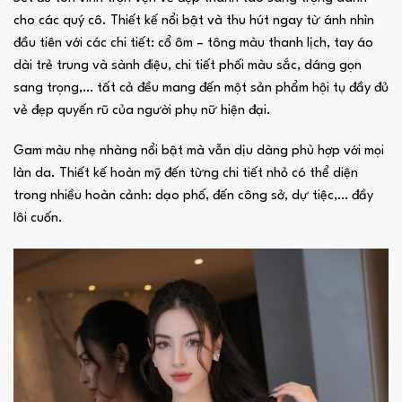
cho các quý cô. Thiết kế nổi bật và thu hút ngay từ ánh nhìn
đầu tiên với các chi tiết: cổ ôm – tông màu thanh lịch, tay áo
dài trẻ trung và sành điệu, chi tiết phối màu sắc, dáng gọn
sang trọng,… tất cả đều mang đến một sản phẩm hội tụ đầy đủ
vẻ đẹp quyến rũ của người phụ nữ hiện đại.
Gam màu nhẹ nhàng nổi bật mà vẫn dịu dàng phù hợp với mọi
làn da. Thiết kế hoàn mỹ đến từng chi tiết nhỏ có thể diện
trong nhiều hoàn cảnh: dạo phố, đến công sở, dự tiệc,… đầy
lôi cuốn.