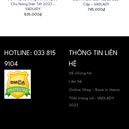
Cho Nàng Diện Tết 2023 –
Cấp – VADLADY
VADLADY
745.000
₫
835.000
₫
HOTLINE:
033 815
THÔNG TIN LIÊN
9104
HỆ
Về chúng tôi
Liên hệ
Online Shop - Base in Hanoi
Thời trang nữ- VADLADY
2022