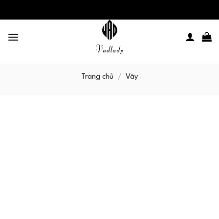
Skip
to
content
Trang chủ
/
Váy