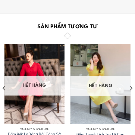
SẢN PHẨM TƯƠNG TỰ
HẾT HÀNG
HẾT HÀNG
VADLADY SIGNATURE
VADLADY SIGNATURE
Đầm Xếp Ly Dáng Dài Công Sở
Đầm Thanh Lịch Tay Lỡ Cao