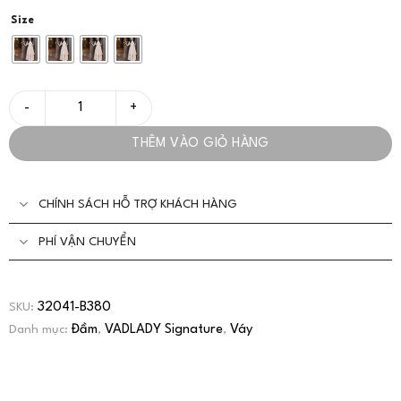
Size
Đầm Tiệc Thiết Kế Ren Hai Lớp Sang Trọng Cho Nàng Yêu Kiều -
THÊM VÀO GIỎ HÀNG
CHÍNH SÁCH HỖ TRỢ KHÁCH HÀNG
PHÍ VẬN CHUYỂN
32041-B380
SKU:
Đầm
VADLADY Signature
Váy
Danh mục:
,
,