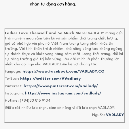
nhận tự động đơn hàng.
Ladies Love Themself and So Much More:
VADLADY mang đến
trải nghiệm mua sắm tiện lợi và sản phẩm thời trang chất lượng,
giá cả phù hợp với phụ nữ Việt Nam trong từng phân khúc thị
trường. Với tinh thần trách nhiệm, khả năng sáng tạo không ngừng,
sự thành thực và khát vọng nâng tầm chất lượng thời trang, đổi lại
sự tăng trưởng giá trị bền vững, lâu dài chính là phần thưởng lớn
nhất cho đội ngũ nhà VADLADY.Liên hệ với chúng tôi:
Fanpage:
https://www.facebook.com/VADLADY.CO
Twitter:
https://twitter.com/VVadlady
Pinterest:
https://www.pinterest.com/vadlady/
Instagram:
https://www.instagram.com/vadlady/
Hotline: (+84)33 815 9104
Giữa rất nhiều lựa chọn, cảm ơn nàng vì đã lựa chọn VADLADY!
Nguồn:
VADLADY