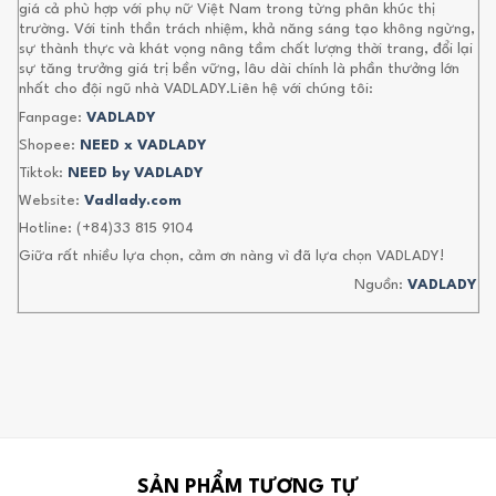
giá cả phù hợp với phụ nữ Việt Nam trong từng phân khúc thị
trường. Với tinh thần trách nhiệm, khả năng sáng tạo không ngừng,
sự thành thực và khát vọng nâng tầm chất lượng thời trang, đổi lại
sự tăng trưởng giá trị bền vững, lâu dài chính là phần thưởng lớn
nhất cho đội ngũ nhà VADLADY.Liên hệ với chúng tôi:
Fanpage:
VADLADY
Shopee:
NEED x VADLADY
Tiktok:
NEED by VADLADY
Website:
Vadlady.com
Hotline: (+84)33 815 9104
Giữa rất nhiều lựa chọn, cảm ơn nàng vì đã lựa chọn VADLADY!
Nguồn:
VADLADY
SẢN PHẨM TƯƠNG TỰ