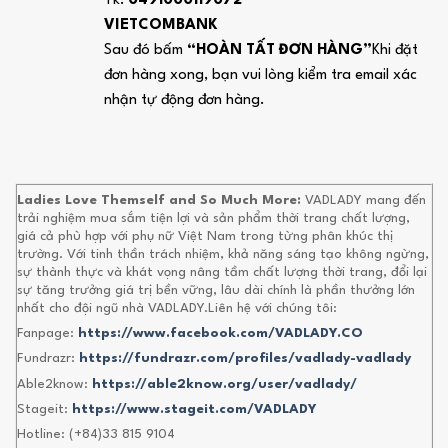
Tk:
0491000119072
VIETCOMBANK
Sau đó bấm
“HOÀN TẤT ĐƠN HÀNG”
Khi đặt
đơn hàng xong, bạn vui lòng kiểm tra email xác
nhận tự động đơn hàng.
Ladies Love Themself and So Much More:
VADLADY mang đến
trải nghiệm mua sắm tiện lợi và sản phẩm thời trang chất lượng,
giá cả phù hợp với phụ nữ Việt Nam trong từng phân khúc thị
trường. Với tinh thần trách nhiệm, khả năng sáng tạo không ngừng,
sự thành thực và khát vọng nâng tầm chất lượng thời trang, đổi lại
sự tăng trưởng giá trị bền vững, lâu dài chính là phần thưởng lớn
nhất cho đội ngũ nhà VADLADY.Liên hệ với chúng tôi:
Fanpage:
https://www.facebook.com/VADLADY.CO
Fundrazr:
https://fundrazr.com/profiles/vadlady-vadlady
Able2know:
https://able2know.org/user/vadlady/
Stageit:
https://www.stageit.com/VADLADY
Hotline: (+84)33 815 9104