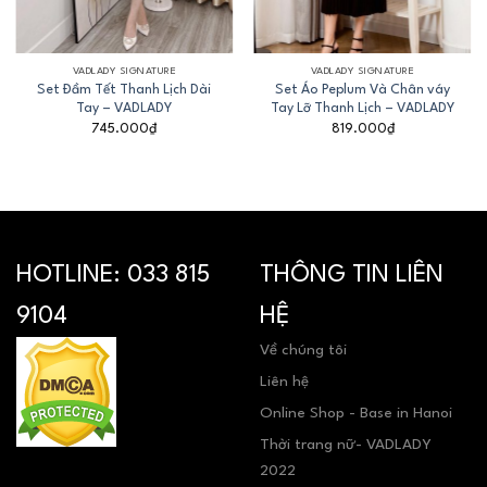
VADLADY SIGNATURE
VADLADY SIGNATURE
Set Đầm Tết Thanh Lịch Dài
Set Áo Peplum Và Chân váy
Tay – VADLADY
Tay Lỡ Thanh Lịch – VADLADY
745.000
₫
819.000
₫
HOTLINE:
033 815
THÔNG TIN LIÊN
9104
HỆ
Về chúng tôi
Liên hệ
Online Shop - Base in Hanoi
Thời trang nữ- VADLADY
2022