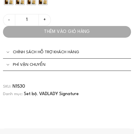
Set Bộ Công Sở Xếp Ly Tay Dài Thanh Lịch - VADLADY số lượng
THÊM VÀO GIỎ HÀNG
CHÍNH SÁCH HỖ TRỢ KHÁCH HÀNG
PHÍ VẬN CHUYỂN
N1530
SKU:
Set bộ
VADLADY Signature
Danh mục:
,