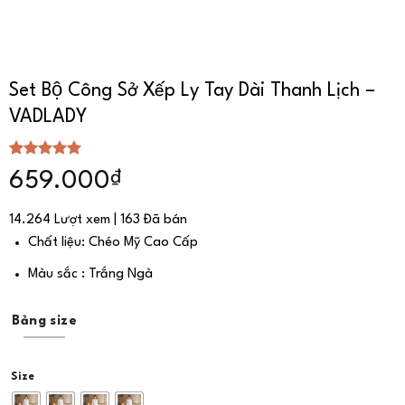
Set Bộ Công Sở Xếp Ly Tay Dài Thanh Lịch –
VADLADY
5.00
1
trên 5
₫
659.000
dựa trên
đánh giá
14.264 Lượt xem | 163 Đã bán
Chất liệu: Chéo Mỹ Cao Cấp
Màu sắc : Trắng Ngà
Bảng size
Size