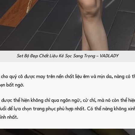
Set Bộ Đẹp Chất Liệu Kẻ Sọc Sang Trọng – VADLADY
ho quý cô được may trên nền chất liệu êm và mịn da, nàng có th
hẹn bất ngờ.
ẽ được thể hiện không chỉ qua ngôn ngữ, cử chỉ, mà nó còn thể h
uổi để lựa chọn trang phục phù hợp nhất. Có thể nàng không xin
ình nhất.