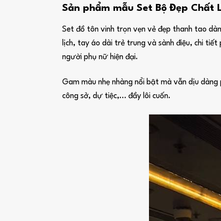
Sản phẩm mẫu Set Bộ Đẹp Chất L
Set đồ tôn vinh trọn vẹn vẻ đẹp thanh tao dành
lịch, tay áo dài trẻ trung và sành điệu, chi 
người phụ nữ hiện đại.
Gam màu nhẹ nhàng nổi bật mà vẫn dịu dàng phù
công sở, dự tiệc,… đầy lôi cuốn.