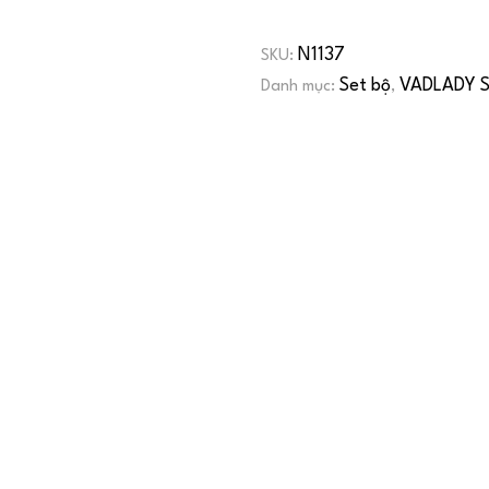
N1137
SKU:
Set bộ
VADLADY S
Danh mục:
,