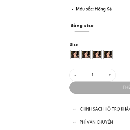
Màu sắc: Hồng Kẻ
Bảng size
Size
Set Bộ Đẹp Chất Liệu Kẻ Sọc
TH
CHÍNH SÁCH HỖ TRỢ KH
PHÍ VẬN CHUYỂN