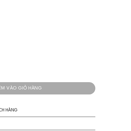
 Sang Trọng - VADLADY số lượng
ÊM VÀO GIỎ HÀNG
ÁCH HÀNG