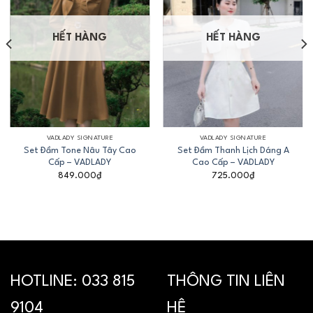
HẾT HÀNG
HẾT HÀNG
VADLADY SIGNATURE
VADLADY SIGNATURE
Set Đầm Tone Nâu Tây Cao
Set Đầm Thanh Lịch Dáng A
Cấp – VADLADY
Cao Cấp – VADLADY
849.000
₫
725.000
₫
HOTLINE:
033 815
THÔNG TIN LIÊN
9104
HỆ