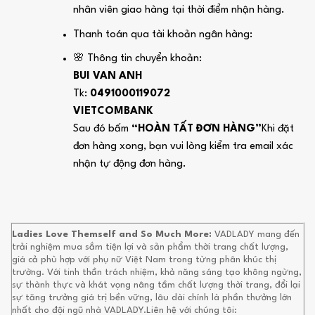
nhân viên giao hàng tại thời điểm nhận hàng.
Thanh toán qua tài khoản ngân hàng:
🌸 Thông tin chuyển khoản:
BUI VAN ANH
Tk:
0491000119072
VIETCOMBANK
Sau đó bấm
“HOÀN TẤT ĐƠN HÀNG”
Khi đặt
đơn hàng xong, bạn vui lòng kiểm tra email xác
nhận tự động đơn hàng.
Ladies Love Themself and So Much More:
VADLADY mang đến
trải nghiệm mua sắm tiện lợi và sản phẩm thời trang chất lượng,
giá cả phù hợp với phụ nữ Việt Nam trong từng phân khúc thị
trường. Với tinh thần trách nhiệm, khả năng sáng tạo không ngừng,
sự thành thực và khát vọng nâng tầm chất lượng thời trang, đổi lại
sự tăng trưởng giá trị bền vững, lâu dài chính là phần thưởng lớn
nhất cho đội ngũ nhà VADLADY.Liên hệ với chúng tôi: