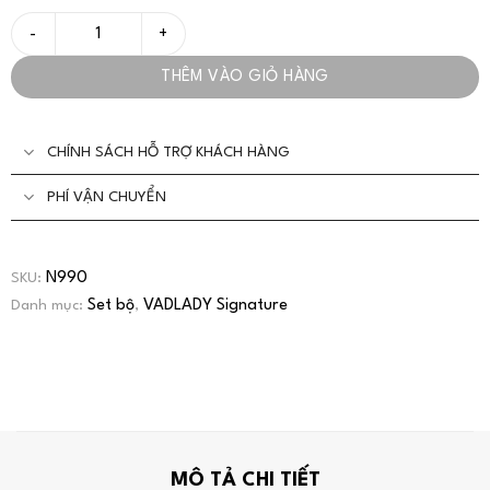
Set Đầm Váy Dáng Dài Cao Cấp Đen Hồng Thanh Lịch Cho Nàng 
THÊM VÀO GIỎ HÀNG
CHÍNH SÁCH HỖ TRỢ KHÁCH HÀNG
PHÍ VẬN CHUYỂN
N990
SKU:
Set bộ
VADLADY Signature
Danh mục:
,
MÔ TẢ CHI TIẾT