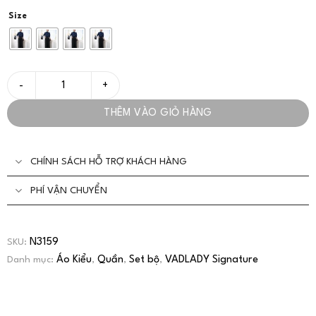
Size
Set Đồ Nữ Thanh Lịch Áo Sơ Mi Quần Ống Rộng - VADLADY số lư
THÊM VÀO GIỎ HÀNG
CHÍNH SÁCH HỖ TRỢ KHÁCH HÀNG
PHÍ VẬN CHUYỂN
N3159
SKU:
Áo Kiểu
Quần
Set bộ
VADLADY Signature
Danh mục:
,
,
,