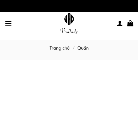
Skip
to
content
Trang chủ
/
Quần