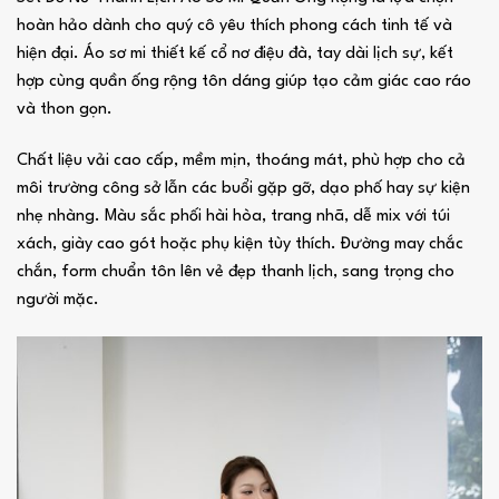
hoàn hảo dành cho quý cô yêu thích phong cách tinh tế và
hiện đại. Áo sơ mi thiết kế cổ nơ điệu đà, tay dài lịch sự, kết
hợp cùng quần ống rộng tôn dáng giúp tạo cảm giác cao ráo
và thon gọn.
Chất liệu vải cao cấp, mềm mịn, thoáng mát, phù hợp cho cả
môi trường công sở lẫn các buổi gặp gỡ, dạo phố hay sự kiện
nhẹ nhàng. Màu sắc phối hài hòa, trang nhã, dễ mix với túi
xách, giày cao gót hoặc phụ kiện tùy thích. Đường may chắc
chắn, form chuẩn tôn lên vẻ đẹp thanh lịch, sang trọng cho
người mặc.