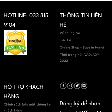
HOTLINE:
033 815
THÔNG TIN LIÊN
9104
HỆ
Về chúng tôi
Liên hệ
Online Shop - Base in Hanoi
Thời trang nữ- VADLADY
2022
HỖ TRỢ KHÁCH
HÀNG
Đăng ký để nhận
Chính sách bảo mật thông tin
khách hàng