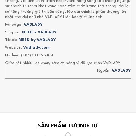
trường. Với tinh thần trách nhiệm, khả năng sáng tạo không ngừng,
sự thành thực và khát vọng nâng tầm chất lượng thời trang, đổi lại
sự tăng trưởng giá trị bền vững, lâu dài chính là phần thưởng lớn
nhất cho đội ngũ nhà VADLADY.Liên hệ với chúng tôi:
Fanpage:
VADLADY
Shopee:
NEED x VADLADY
Tiktok:
NEED by VADLADY
Website:
Vadlady.com
Hotline: (+84)33 815 9104
Giữa rất nhiều lựa chọn, cảm ơn nàng vì đã lựa chọn VADLADY!
Nguồn:
VADLADY
SẢN PHẨM TƯƠNG TỰ