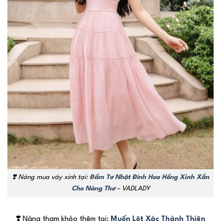
❣️
Nàng mua váy xinh tại:
Đầm Tơ Nhật Đính Hoa Hồng Xinh Xắn
Cho Nàng Thơ
– VADLADY
❣️
Nàng tham khảo thêm tại:
Muốn Lột Xác Thành Thiên