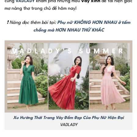
cùng
khám phá những mẫu
váy xinh
để tái hiện giấc
VADLADY
mơ nàng thơ trong chủ đề hôm nay!
❗ Nàng đọc thêm bài tại:
Phụ nữ KHÔNG HƠN NHAU ở tấm
chồng mà HƠN NHAU THỨ KHÁC
Xu Hướng Thời Trang Váy Đầm Đẹp Của Phụ Nữ Hiện Đại
VADLADY