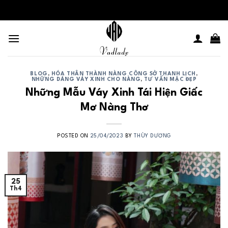
Skip
to
content
BLOG
,
HÓA THÂN THÀNH NÀNG CÔNG SỞ THANH LỊCH
,
NHỮNG DÁNG VÁY XINH CHO NÀNG
,
TƯ VẤN MẶC ĐẸP
Những Mẫu Váy Xinh Tái Hiện Giấc
Mơ Nàng Thơ
POSTED ON
25/04/2023
BY
THÙY DƯƠNG
25
Th4