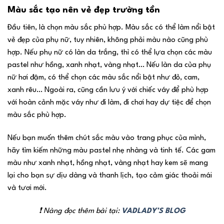
Màu sắc tạo nên vẻ đẹp trường tồn
Đầu tiên, là chọn màu sắc phù hợp. Màu sắc có thể làm nổi bật
vẻ đẹp của phụ nữ, tuy nhiên, không phải màu nào cũng phù
hợp. Nếu phụ nữ có làn da trắng, thì có thể lựa chọn các màu
pastel như hồng, xanh nhạt, vàng nhạt… Nếu làn da của phụ
nữ hơi đậm, có thể chọn các màu sắc nổi bật như đỏ, cam,
xanh rêu… Ngoài ra, cũng cần lưu ý với chiếc váy để phù hợp
với hoàn cảnh mặc váy như đi làm, đi chơi hay dự tiệc để chọn
màu sắc phù hợp.
Nếu bạn muốn thêm chút sắc màu vào trang phục của mình,
hãy tìm kiếm những màu pastel nhẹ nhàng và tinh tế. Các gam
màu như xanh nhạt, hồng nhạt, vàng nhạt hay kem sẽ mang
lại cho bạn sự dịu dàng và thanh lịch, tạo cảm giác thoải mái
và tươi mới.
❗ Nàng đọc thêm bài tại:
VADLADY’S BLOG