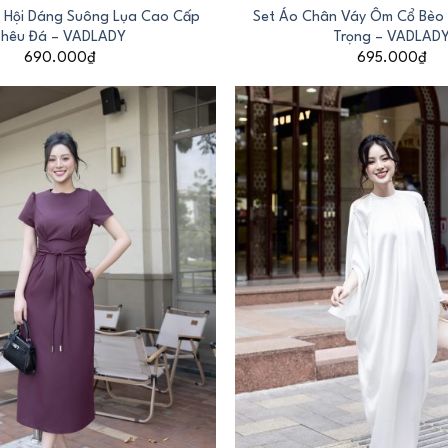
 Hội Dáng Suông Lụa Cao Cấp
Set Áo Chân Váy Ôm Cổ Bèo
Thêu Đá – VADLADY
Trọng – VADLAD
690.000
₫
695.000
₫