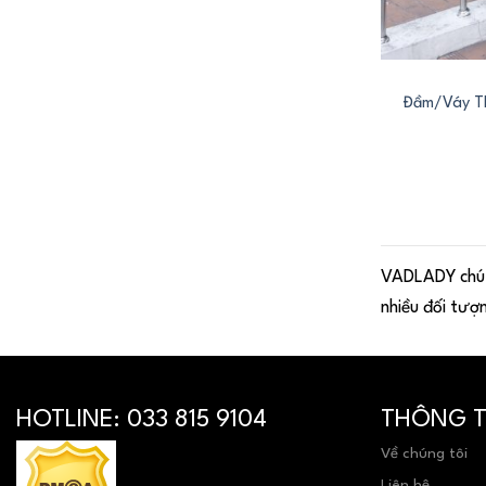
+
Đầm/Váy Th
VADLADY chú t
nhiều đối tượ
HOTLINE:
033 815 9104
THÔNG TI
Về chúng tôi
Liên hệ