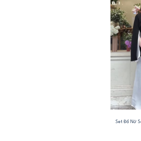
+
Set Đồ Nữ S