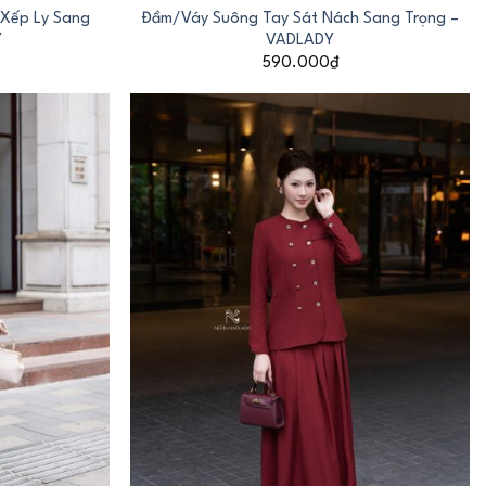
 Xếp Ly Sang
Đầm/Váy Suông Tay Sát Nách Sang Trọng –
Y
VADLADY
590.000
₫