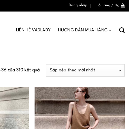
Đăng nhập
Giỏ hàng /
0
₫
LIÊN HỆ VADLADY
HƯỚNG DẪN MUA HÀNG
–36 của 310 kết quả