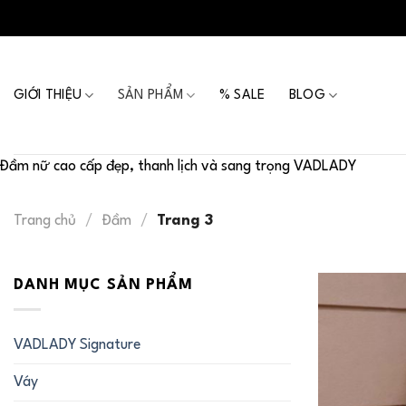
Skip
to
content
GIỚI THIỆU
SẢN PHẨM
% SALE
BLOG
Đầm nữ cao cấp đẹp, thanh lịch và sang trọng VADLADY
Trang chủ
/
Đầm
/
Trang 3
DANH MỤC SẢN PHẨM
VADLADY Signature
Váy