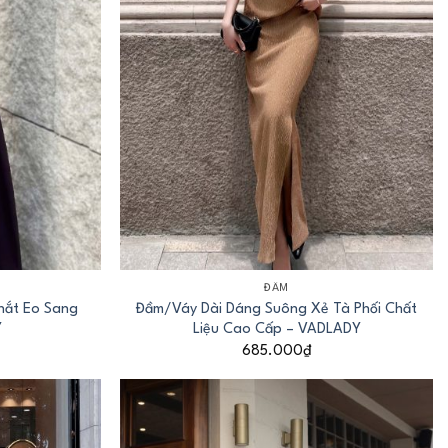
+
ĐẦM
hắt Eo Sang
Đầm/Váy Dài Dáng Suông Xẻ Tà Phối Chất
Y
Liệu Cao Cấp – VADLADY
685.000
₫