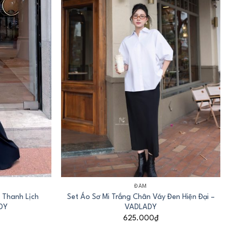
+
ĐẦM
 Thanh Lịch
Set Áo Sơ Mi Trắng Chân Váy Đen Hiện Đại –
DY
VADLADY
625.000
₫