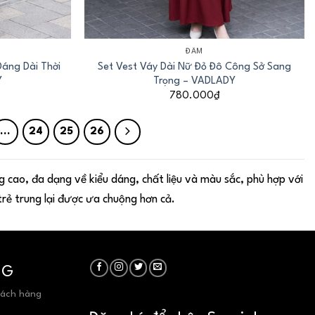
+
ĐẦM
Dáng Dài Thời
Set Vest Váy Dài Nữ Đỏ Đô Công Sở Sang
Y
Trọng – VADLADY
780.000
₫
…
24
25
26
 cao, đa dạng về kiểu dáng, chất liệu và màu sắc, phù hợp với
trẻ trung lại được ưa chuộng hơn cả.
NG
hách hàng