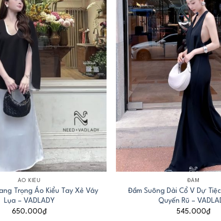
+
ÁO KIỂU
ĐẦM
ang Trọng Áo Kiểu Tay Xẻ Váy
Đầm Suông Dài Cổ V Dự Tiệc
Lụa – VADLADY
Quyến Rũ – VADLA
650.000
₫
545.000
₫