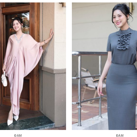
+
ĐẦM
ĐẦM