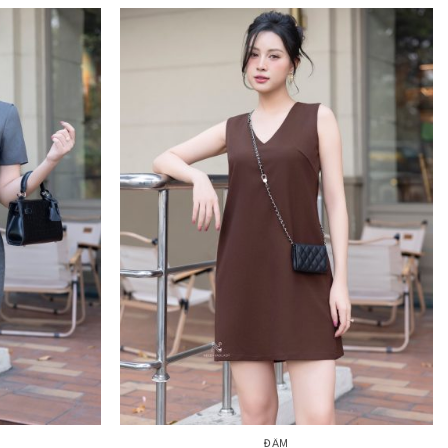
+
ĐẦM