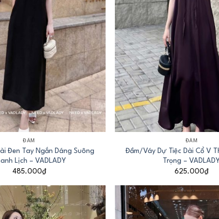
+
ĐẦM
ĐẦM
ài Đen Tay Ngắn Dáng Suông
Đầm/Váy Dự Tiệc Dài Cổ V T
anh Lịch – VADLADY
Trọng – VADLAD
485.000
₫
625.000
₫