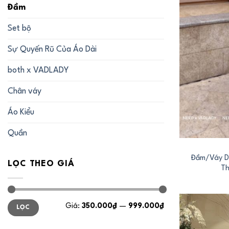
Đầm
Set bộ
Sự Quyến Rũ Của Áo Dài
both x VADLADY
Chân váy
Áo Kiểu
+
Quần
Đầm/Váy D
LỌC THEO GIÁ
Th
Giá
Giá
Giá:
350.000₫
—
999.000₫
LỌC
tối
tối
thiểu
đa