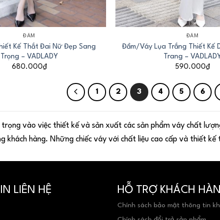
+
ĐẦM
ĐẦM
iết Kế Thắt Đai Nữ Đẹp Sang
Đầm/Váy Lụa Trắng Thiết Kế 
Trọng – VADLADY
Trang – VADLAD
680.000
₫
590.000
₫
1
2
3
4
5
6
rọng vào việc thiết kế và sản xuất các sản phẩm váy chất lượng
ng khách hàng. Những chiếc váy với chất liệu cao cấp và thiết kế 
N LIÊN HỆ
HỖ TRỢ KHÁCH HÀ
Chính sách bảo mật thông tin k
Chính sách đổi trả sản phẩm