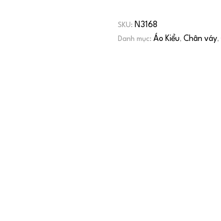
N3168
SKU:
Áo Kiểu
Chân váy
Danh mục:
,
,