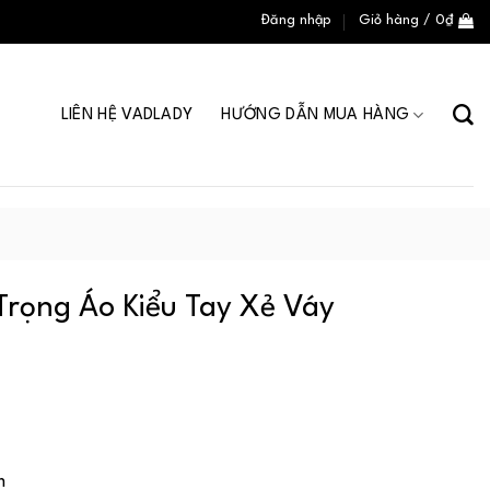
Đăng nhập
Giỏ hàng /
0
₫
LIÊN HỆ VADLADY
HƯỚNG DẪN MUA HÀNG
Trọng Áo Kiểu Tay Xẻ Váy
n