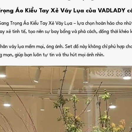
ọng Áo Kiểu Tay Xẻ Váy Lụa của VADLADY có 
ng Trọng Áo Kiểu Tay Xẻ Váy Lụa – lựa chọn hoàn hảo cho những
tay xẻ tinh tế, tạo nên sự bay bổng và phá cách, đồng thời khéo
chân váy lụa mềm mại, óng ánh. Set đồ này không chỉ phù hợp cho
g mạn, giúp bạn luôn tự tin và thu hút mọi ánh nhìn.