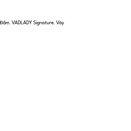
Đầm
VADLADY Signature
Váy
,
,