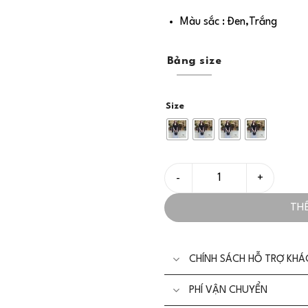
Màu sắc : Đen,Trắng
Bảng size
Size
Set Đồ Nữ Sang Trọng Áo Ki
TH
CHÍNH SÁCH HỖ TRỢ KH
PHÍ VẬN CHUYỂN