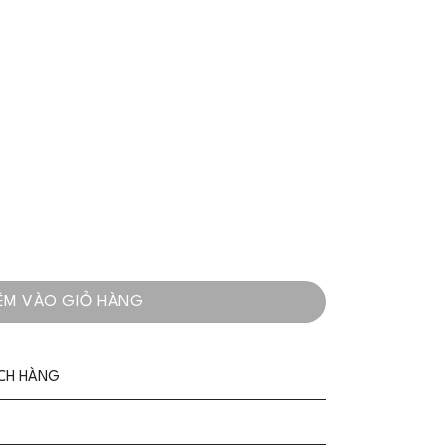
ểu Tay Xẻ Váy Lụa - VADLADY số lượng
ÊM VÀO GIỎ HÀNG
ÁCH HÀNG