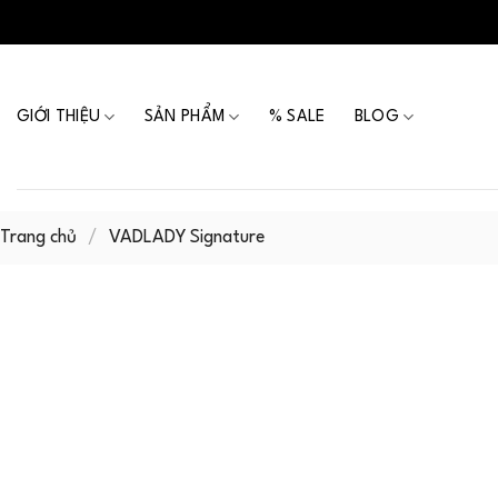
Skip
to
content
GIỚI THIỆU
SẢN PHẨM
% SALE
BLOG
Trang chủ
/
VADLADY Signature