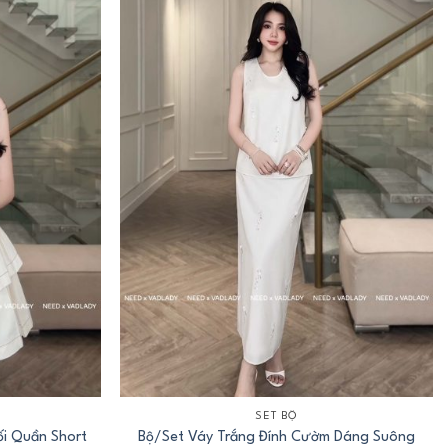
+
SET BỘ
ối Quần Short
Bộ/Set Váy Trắng Đính Cườm Dáng Suông