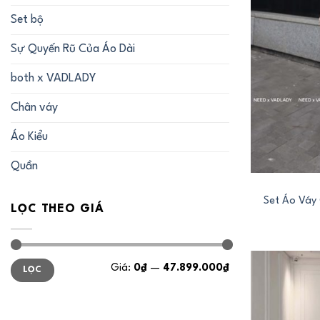
Set bộ
Sự Quyến Rũ Của Áo Dài
both x VADLADY
Chân váy
Áo Kiểu
+
Quần
Set Áo Váy 
LỌC THEO GIÁ
Giá
Giá
Giá:
0₫
—
47.899.000₫
LỌC
tối
tối
thiểu
đa