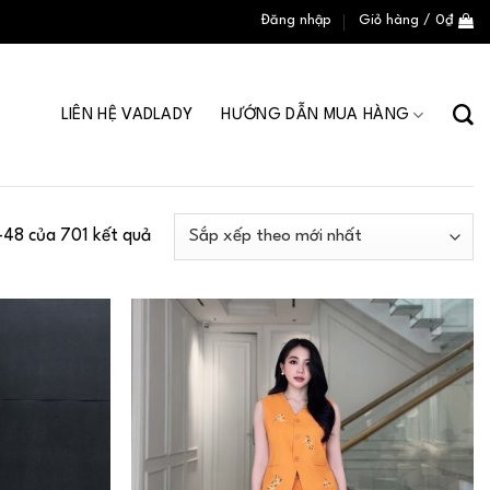
Đăng nhập
Giỏ hàng /
0
₫
LIÊN HỆ VADLADY
HƯỚNG DẪN MUA HÀNG
–48 của 701 kết quả