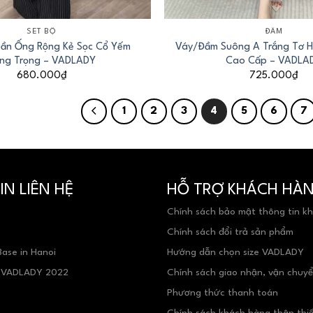
+
SET BỘ
ĐẦM
ần Ống Rộng Kẻ Sọc Cổ Yếm
Váy/Đầm Suông A Trắng Tơ 
ng Trọng – VADLADY
Cao Cấp – VADLA
680.000
₫
725.000
₫
1
2
3
4
5
6
7
N LIÊN HỆ
HỖ TRỢ KHÁCH HÀ
Chính sách bảo mật thông tin k
Chính sách đổi trả sản phẩm
Base in Hanoi
Hướng dẫn chọn size VADLADY
- VADLADY 2022
Chính sách giao nhận, vận chuy
Phương thức thanh toán
Chính sách khách hàng thân thi