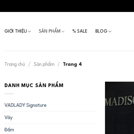
Skip
to
content
GIỚI THIỆU
SẢN PHẨM
% SALE
BLOG
Trang chủ
/
Sản phẩm
/
Trang 4
DANH MỤC SẢN PHẨM
VADLADY Signature
Váy
Đầm