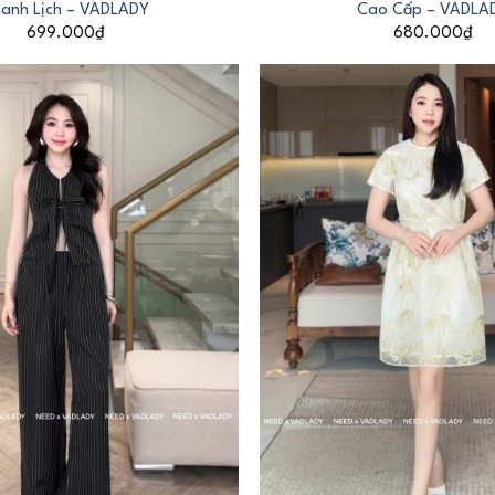
anh Lịch – VADLADY
Cao Cấp – VADLA
699.000
₫
680.000
₫