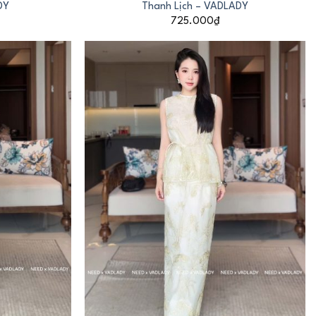
DY
Thanh Lịch – VADLADY
725.000
₫