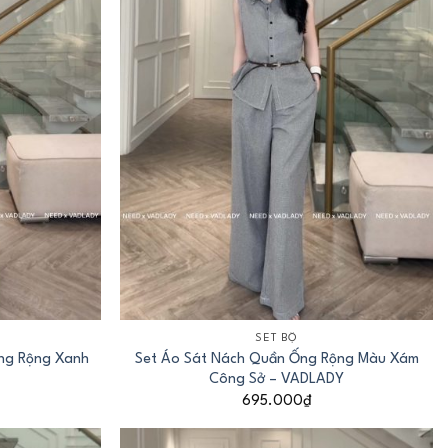
+
SET BỘ
ng Rộng Xanh
Set Áo Sát Nách Quần Ống Rộng Màu Xám
Y
Công Sở – VADLADY
695.000
₫