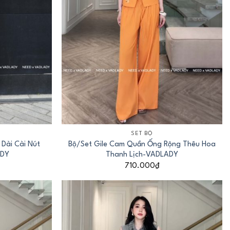
+
SET BỘ
Dài Cài Nút
Bộ/Set Gile Cam Quần Ống Rộng Thêu Hoa
ADY
Thanh Lịch-VADLADY
710.000
₫