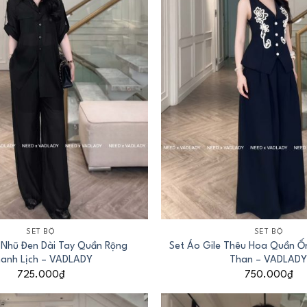
+
SET BỘ
SET BỘ
 Nhũ Đen Dài Tay Quần Rộng
Set Áo Gile Thêu Hoa Quần Ố
anh Lịch – VADLADY
Than – VADLAD
725.000
₫
750.000
₫