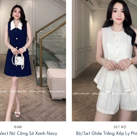
+
ĐẦM
SET BỘ
Vest Nữ Công Sở Xanh Navy
Bộ/Set Ghile Trắng Xếp Ly Ph