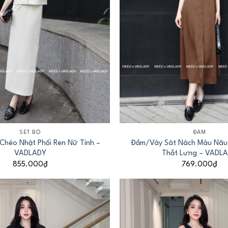
+
SET BỘ
ĐẦM
Chéo Nhật Phối Ren Nữ Tính –
Đầm/Váy Sát Nách Màu Nâu 
VADLADY
Thắt Lưng – VADL
855.000
₫
769.000
₫