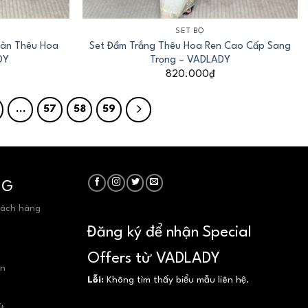
+
SET BỘ
Hàn Thêu Hoa
Set Đầm Trắng Thêu Hoa Ren Cao Cấp Sang
DY
Trọng – VADLADY
820.000
₫
…
57
58
59
NG
hách hàng
Đăng ký để nhận Special
Offers từ VADLADY
ển
Lỗi:
Không tìm thấy biểu mẫu liên hệ.
ết